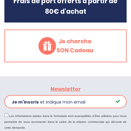
Frais de port offerts à partir de
80€ d'achat
Je cherche
SON Cadeau
Newsletter
Je m’inscris
et indique mon email
Les informations saisies dans le formulaire sont susceptibles d'être utilisées pour nous
permettre de vous recontacter dans le cadre de la relation commerciale qui découle de
cette demande.