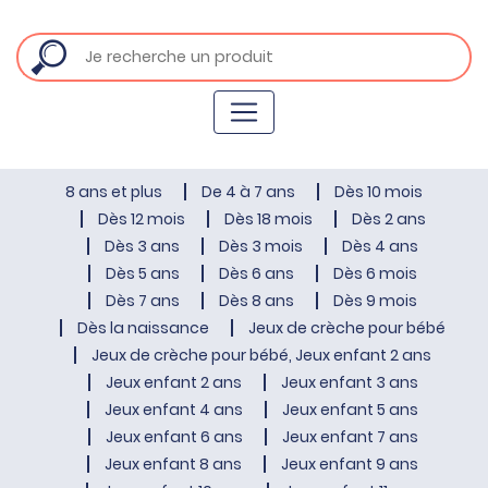
8 ans et plus
De 4 à 7 ans
Dès 10 mois
Dès 12 mois
Dès 18 mois
Dès 2 ans
Dès 3 ans
Dès 3 mois
Dès 4 ans
Dès 5 ans
Dès 6 ans
Dès 6 mois
Dès 7 ans
Dès 8 ans
Dès 9 mois
Dès la naissance
Jeux de crèche pour bébé
Jeux de crèche pour bébé, Jeux enfant 2 ans
Jeux enfant 2 ans
Jeux enfant 3 ans
Jeux enfant 4 ans
Jeux enfant 5 ans
Jeux enfant 6 ans
Jeux enfant 7 ans
Jeux enfant 8 ans
Jeux enfant 9 ans