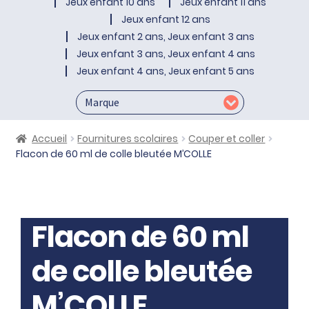
Jeux enfant 10 ans
Jeux enfant 11 ans
Jeux enfant 12 ans
Jeux enfant 2 ans, Jeux enfant 3 ans
Jeux enfant 3 ans, Jeux enfant 4 ans
Jeux enfant 4 ans, Jeux enfant 5 ans
Accueil
Fournitures scolaires
Couper et coller
Flacon de 60 ml de colle bleutée M’COLLE
Flacon de 60 ml
de colle bleutée
M’COLLE