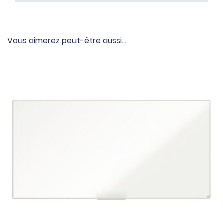
Vous aimerez peut-être aussi…