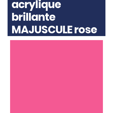
acrylique
brillante
MAJUSCULE rose