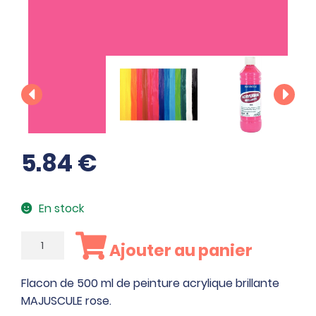
5.84
€
En stock
quantité
Ajouter au panier
de
Flacon
Flacon de 500 ml de peinture acrylique brillante
de
MAJUSCULE rose.
500