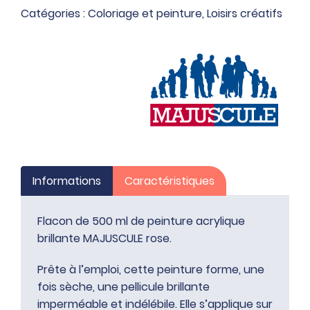
ml
Catégories :
Coloriage et peinture
,
Loisirs créatifs
de
peinture
acrylique
brillante
MAJUSCULE
rose
Informations
Caractéristiques
Flacon de 500 ml de peinture acrylique
brillante MAJUSCULE rose.
Prête à l’emploi, cette peinture forme, une
fois sèche, une pellicule brillante
imperméable et indélébile. Elle s’applique sur