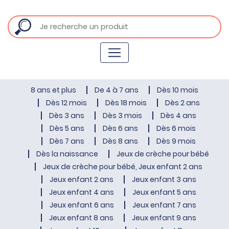
8 ans et plus
De 4 à 7 ans
Dès 10 mois
Dès 12 mois
Dès 18 mois
Dès 2 ans
Dès 3 ans
Dès 3 mois
Dès 4 ans
Dès 5 ans
Dès 6 ans
Dès 6 mois
Dès 7 ans
Dès 8 ans
Dès 9 mois
Dès la naissance
Jeux de crèche pour bébé
Jeux de crèche pour bébé, Jeux enfant 2 ans
Jeux enfant 2 ans
Jeux enfant 3 ans
Jeux enfant 4 ans
Jeux enfant 5 ans
Jeux enfant 6 ans
Jeux enfant 7 ans
Jeux enfant 8 ans
Jeux enfant 9 ans