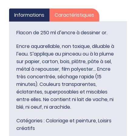
Informations
Caractéristiques
Flacon de 250 ml d’encre à dessiner or.
Encre aquarellable, non toxique, diluable à
l’eau. S’applique au pinceau ou à la plume
sur papier, carton, bois, plâtre, pâte à sel,
métal à repousser, film polyester… Encre
très concentrée, séchage rapide (15
minutes). Couleurs transparentes,
éclatantes, superposables et miscibles
entre elles. Ne contient ni lait de vache, ni
blé, ni oeuf, ni arachide.
Catégories :
Coloriage et peinture
,
Loisirs
créatifs