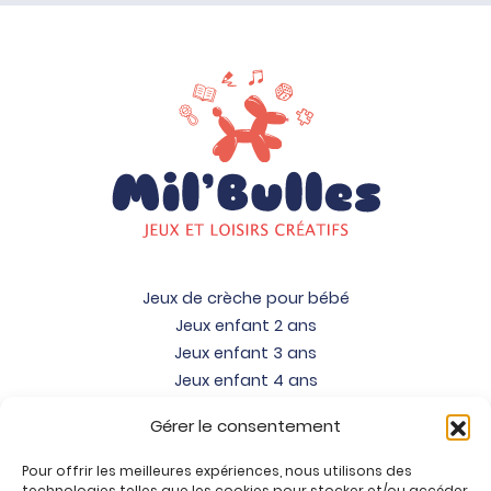
Jeux de crèche pour bébé
Jeux enfant 2 ans
Jeux enfant 3 ans
Jeux enfant 4 ans
Jeux enfant 5 ans
Gérer le consentement
Jeux enfant 6 ans
Jeux enfant 7 ans
Pour offrir les meilleures expériences, nous utilisons des
Jeux enfant 8 ans
technologies telles que les cookies pour stocker et/ou accéder