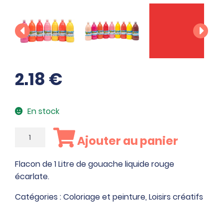
2.18
€
En stock
quantité
Ajouter au panier
de
Flacon
Flacon de 1 Litre de gouache liquide rouge
de
écarlate.
1
Litre
Catégories :
Coloriage et peinture
,
Loisirs créatifs
de
gouache