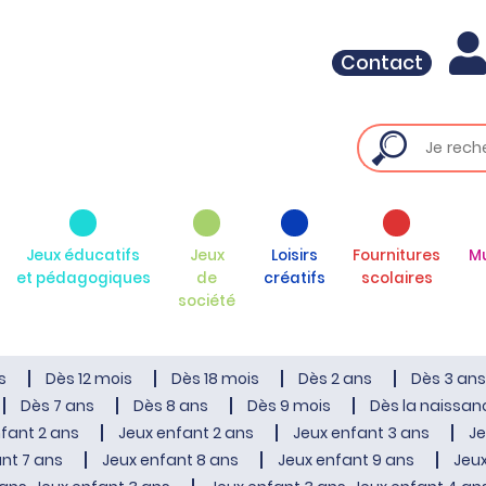
Contact
Jeux éducatifs
Jeux
Loisirs
Fournitures
M
et pédagogiques
de
créatifs
scolaires
société
s
Dès 12 mois
Dès 18 mois
Dès 2 ans
Dès 3 ans
Dès 7 ans
Dès 8 ans
Dès 9 mois
Dès la naissan
fant 2 ans
Jeux enfant 2 ans
Jeux enfant 3 ans
Je
nt 7 ans
Jeux enfant 8 ans
Jeux enfant 9 ans
Jeux