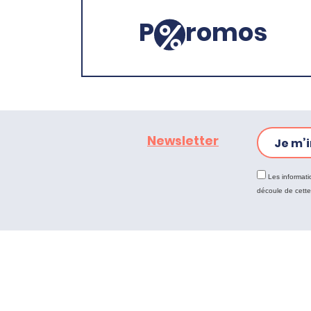
P
romos
Newsletter
Je m’i
Les informati
découle de cett