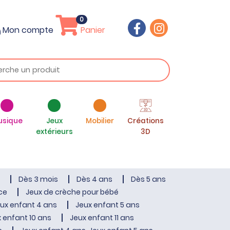
0
Mon compte
Panier
usique
Jeux
Mobilier
Créations
extérieurs
3D
Dès 3 mois
Dès 4 ans
Dès 5 ans
ce
Jeux de crèche pour bébé
ux enfant 4 ans
Jeux enfant 5 ans
 enfant 10 ans
Jeux enfant 11 ans