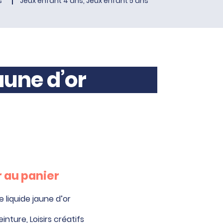
s
Jeux enfant 4 ans, Jeux enfant 5 ans
aune d’or
 au panier
e liquide jaune d’or
einture
,
Loisirs créatifs