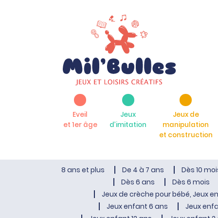
Eveil
Jeux
Jeux de
et 1er âge
d’imitation
manipulation
et construction
8 ans et plus
De 4 à 7 ans
Dès 10 moi
Dès 6 ans
Dès 6 mois
Jeux de crèche pour bébé, Jeux en
Jeux enfant 6 ans
Jeux enfa