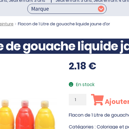
ans, Jeux enfant 3 ans
Jeux enfant 3 ans, Jeux enfant 4 an
einture
Flacon de 1 Litre de gouache liquide jaune d’or
re de gouache liquide j
2.18
€
En stock
quantité
Ajouter
de
Flacon
Flacon de 1 Litre de gouach
de
1
Catégories :
Coloriage et p