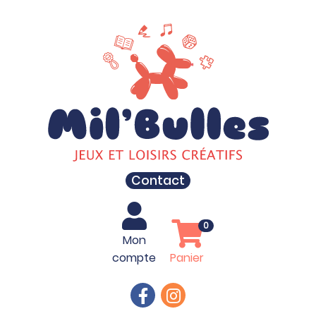
Contact
0
Mon
compte
Panier