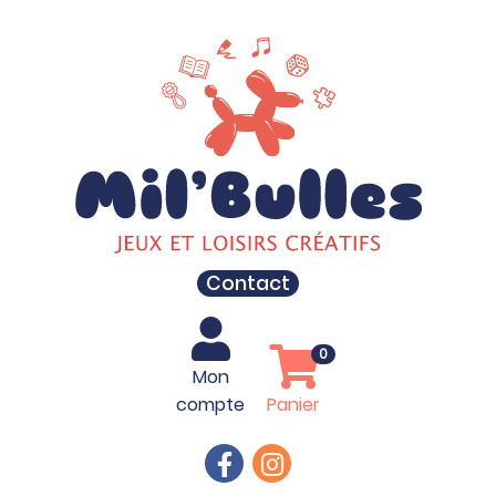
Contact
0
Mon
compte
Panier