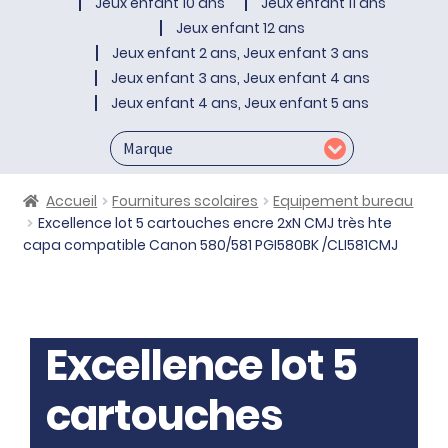
Jeux enfant 10 ans
Jeux enfant 11 ans
Jeux enfant 12 ans
Jeux enfant 2 ans, Jeux enfant 3 ans
Jeux enfant 3 ans, Jeux enfant 4 ans
Jeux enfant 4 ans, Jeux enfant 5 ans
Accueil
Fournitures scolaires
Equipement bureau
Excellence lot 5 cartouches encre 2xN CMJ très hte
capa compatible Canon 580/581 PGI580BK /CLI581CMJ
Excellence lot 5
cartouches