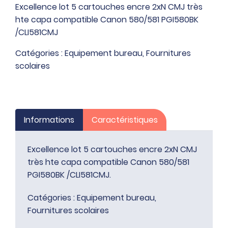
Excellence
Excellence lot 5 cartouches encre 2xN CMJ très
lot
hte capa compatible Canon 580/581 PGI580BK
5
/CLI581CMJ
cartouches
encre
Catégories :
Equipement bureau
,
Fournitures
2xN
scolaires
CMJ
très
hte
capa
Informations
Caractéristiques
compatible
Canon
Excellence lot 5 cartouches encre 2xN CMJ
580/581
très hte capa compatible Canon 580/581
PGI580BK
PGI580BK /CLI581CMJ.
/CLI581CMJ
Catégories :
Equipement bureau
,
Fournitures scolaires