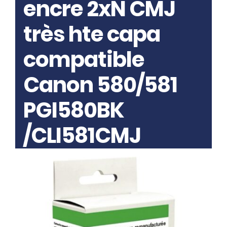
encre 2xN CMJ
très hte capa
compatible
Canon 580/581
PGI580BK
/CLI581CMJ