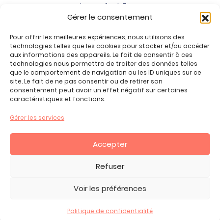
Jeux enfant 7 ans
Gérer le consentement
Jeux enfant 8 ans
Jeux enfant 9 ans
Pour offrir les meilleures expériences, nous utilisons des
Jeux enfant 10 ans
technologies telles que les cookies pour stocker et/ou accéder
Jeux enfant 11 ans
aux informations des appareils. Le fait de consentir à ces
technologies nous permettra de traiter des données telles
Jeux enfant 12 ans
que le comportement de navigation ou les ID uniques sur ce
site. Le fait de ne pas consentir ou de retirer son
Tous nos produits
consentement peut avoir un effet négatif sur certaines
Promos jeux de loisirs créatifs
caractéristiques et fonctions.
Plan du site
Gérer les services
Contact
Mon compte
Accepter
CGV
Refuser
Voir les préférences
2026 Copyright ©, tous droits réservés.
Mentions Légales -
Politique de Confidentialité
Politique de confidentialité