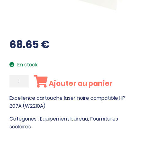
68.65
€
En stock
quantité
Ajouter au panier
de
Excellence
Excellence cartouche laser noire compatible HP
cartouche
207A (W2210A)
laser
noire
Catégories :
Equipement bureau
,
Fournitures
compatible
scolaires
HP