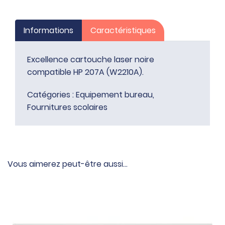
207A
(W2210A)
Informations
Caractéristiques
Excellence cartouche laser noire
compatible HP 207A (W2210A).
Catégories :
Equipement bureau
,
Fournitures scolaires
Vous aimerez peut-être aussi…