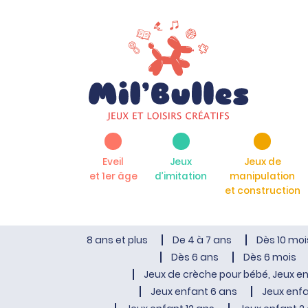
Eveil
Jeux
Jeux de
et 1er âge
d’imitation
manipulation
et construction
8 ans et plus
De 4 à 7 ans
Dès 10 moi
Dès 6 ans
Dès 6 mois
Jeux de crèche pour bébé, Jeux en
Jeux enfant 6 ans
Jeux enfa