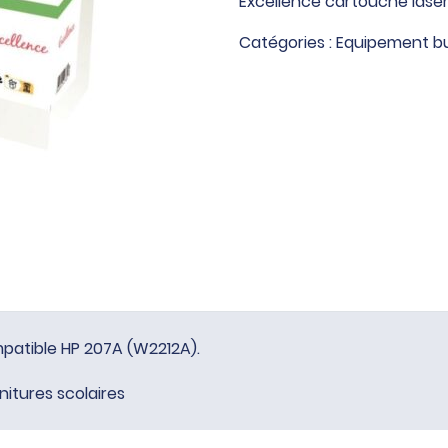
Excellence cartouche lase
cartouche
laser
Catégories :
Equipement b
jaune
compatible
HP
207A
(W2212A)
patible HP 207A (W2212A).
nitures scolaires