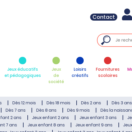
Contact
Jeux éducatifs
Jeux
Loisirs
Fournitures
M
et pédagogiques
de
créatifs
scolaires
société
s
Dès 12 mois
Dès 18 mois
Dès 2 ans
Dès 3 ans
Dès 7 ans
Dès 8 ans
Dès 9 mois
Dès la naissan
fant 2 ans
Jeux enfant 2 ans
Jeux enfant 3 ans
Je
nt 7 ans
Jeux enfant 8 ans
Jeux enfant 9 ans
Jeux