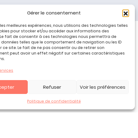
Gérer le consentement
r les meilleures expériences, nous utilisons des technologies telles
okies pour stocker et/ou accéder aux informations des
 Le fait de consentir à ces technologies nous permettra de
Tous nos produits
s données telles que le comportement de navigation ou les ID
Promos jeux de loisirs créatifs
 ce site. Le fait de ne pas consentir ou de retirer son
nt peut avoir un effet négatif sur certaines caractéristiques
Plan du site
ns.
Contact
Mon compte
ervices
CGV
cepter
Refuser
Voir les préférences
Politique de confidentialité