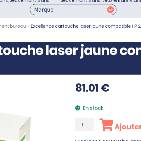
ans, Jeux enfant 3 ans
Jeux enfant 3 ans, Jeux enfant 4 an
ment bureau
Excellence cartouche laser jaune compatible HP 
touche laser jaune co
81.01
€
En stock
quantité
Ajouter
de
Excellence