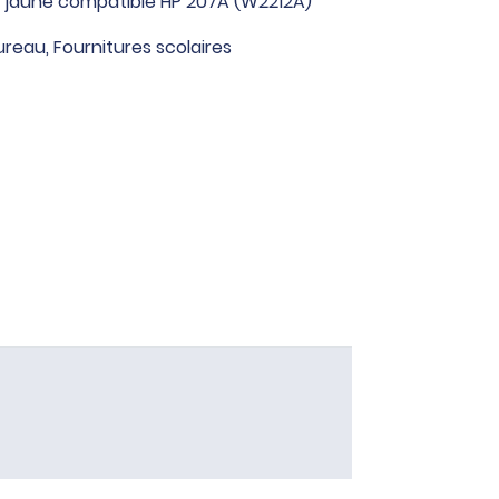
r jaune compatible HP 207A (W2212A)
ureau
,
Fournitures scolaires