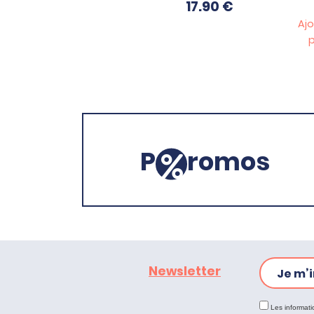
17.90
€
Ajo
p
P
romos
Newsletter
Je m’i
Les informati