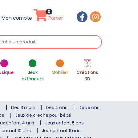
0
Mon compte
Panier
usique
Jeux
Mobilier
Créations
extérieurs
3D
Dès 3 mois
Dès 4 ans
Dès 5 ans
ce
Jeux de crèche pour bébé
ux enfant 4 ans
Jeux enfant 5 ans
 enfant 10 ans
Jeux enfant 11 ans