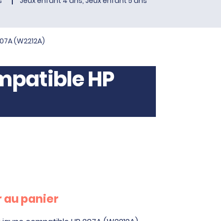
s
Jeux enfant 4 ans, Jeux enfant 5 ans
207A (W2212A)
mpatible HP
 au panier