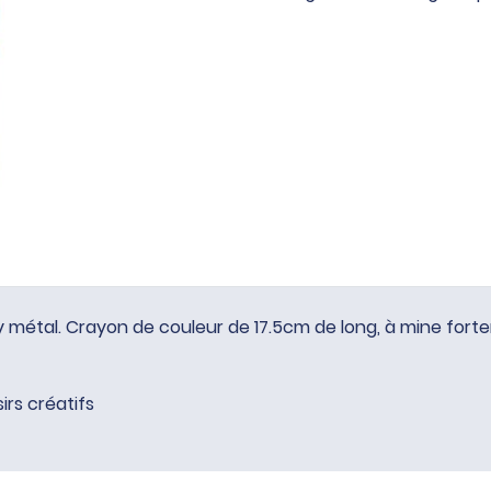
crayons
couleur
Super
Ferby
métal
by métal. Crayon de couleur de 17.5cm de long, à mine fo
sirs créatifs