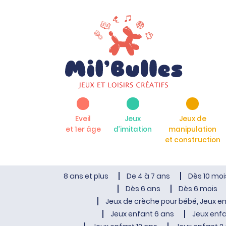
Eveil
Jeux
Jeux de
et 1er âge
d’imitation
manipulation
et construction
8 ans et plus
De 4 à 7 ans
Dès 10 moi
Dès 6 ans
Dès 6 mois
Jeux de crèche pour bébé, Jeux en
Jeux enfant 6 ans
Jeux enfa