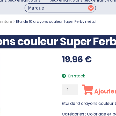
ans, Jeux enfant 3 ans
Jeux enfant 3 ans, Jeux enfant 4 an
einture
Etui de 10 crayons couleur Super Ferby métal
yons couleur Super Fer
19.96
€
En stock
quantité
Ajouter
de
Etui
Etui de 10 crayons couleur
de
10
Catégories :
Coloriage et p