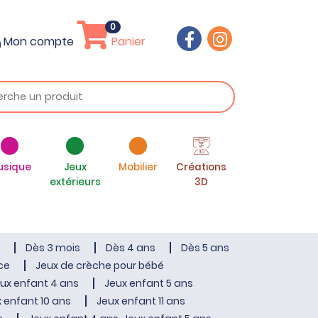
0
Mon compte
Panier
usique
Jeux
Mobilier
Créations
extérieurs
3D
Dès 3 mois
Dès 4 ans
Dès 5 ans
ce
Jeux de crèche pour bébé
ux enfant 4 ans
Jeux enfant 5 ans
 enfant 10 ans
Jeux enfant 11 ans