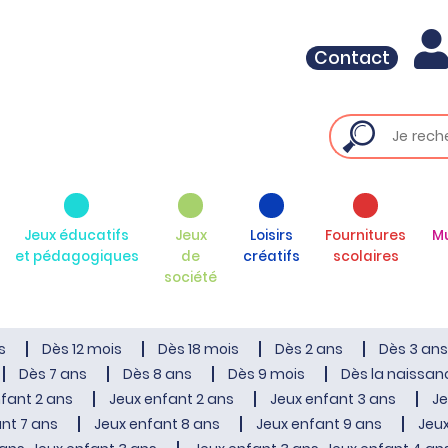
Contact
Jeux éducatifs
Jeux
Loisirs
Fournitures
M
et pédagogiques
de
créatifs
scolaires
société
s
Dès 12 mois
Dès 18 mois
Dès 2 ans
Dès 3 ans
Dès 7 ans
Dès 8 ans
Dès 9 mois
Dès la naissan
fant 2 ans
Jeux enfant 2 ans
Jeux enfant 3 ans
Je
nt 7 ans
Jeux enfant 8 ans
Jeux enfant 9 ans
Jeux