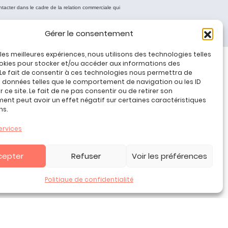
ntacter dans le cadre de la relation commerciale qui
Gérer le consentement
r les meilleures expériences, nous utilisons des technologies telles
okies pour stocker et/ou accéder aux informations des
 Le fait de consentir à ces technologies nous permettra de
Tous nos produits
s données telles que le comportement de navigation ou les ID
Promos jeux de loisirs créatifs
 ce site. Le fait de ne pas consentir ou de retirer son
nt peut avoir un effet négatif sur certaines caractéristiques
Plan du site
ns.
Contact
Mon compte
ervices
CGV
cepter
Refuser
Voir les préférences
Politique de confidentialité