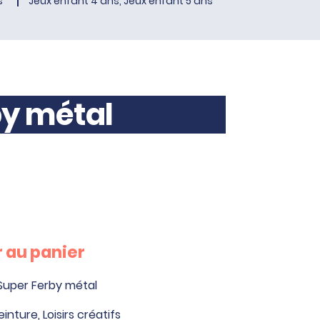
s
Jeux enfant 4 ans, Jeux enfant 5 ans
by métal
 au panier
 Super Ferby métal
einture
,
Loisirs créatifs