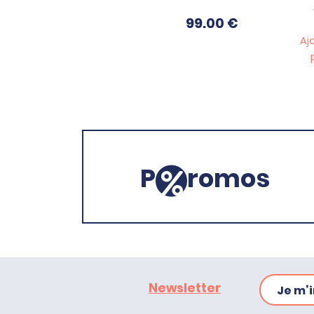
99.00
€
Aj
P
romos
Newsletter
Je m’i