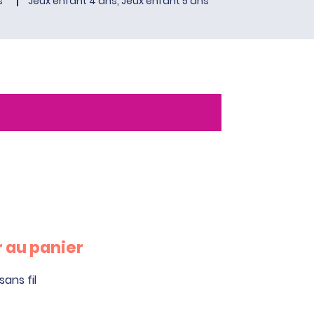
s
Jeux enfant 4 ans, Jeux enfant 5 ans
 au panier
ans fil