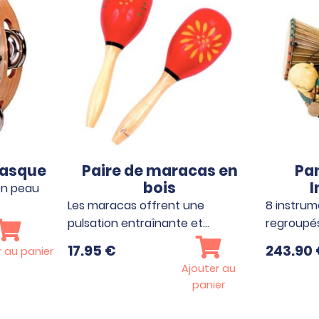
basque
Paire de maracas en
Pan
bois
I
en peau
Les maracas offrent une
8 instrum
pulsation entraînante et…
regroupés
17.95
€
243.90
r au panier
Ajouter au
panier