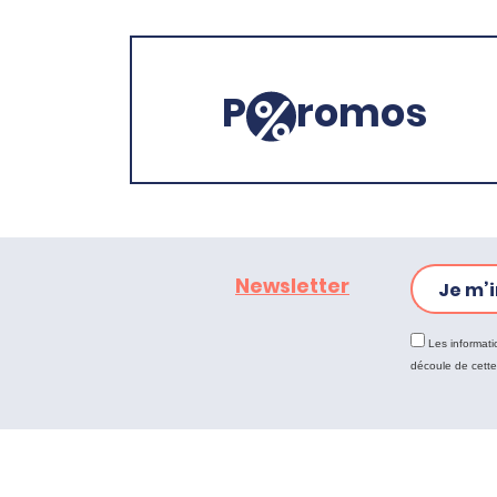
P
romos
Newsletter
Je m’i
Les informati
découle de cett