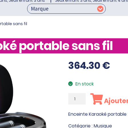
ans, Jeux enfant 3 ans
Jeux enfant 3 ans, Jeux enfant 4 an
table sans fil
ké portable sans fil
364.30
€
En stock
quantité
Ajouter
de
Enceinte
Enceinte Karaoké portable s
Karaoké
portable
Catégorie :
Musique