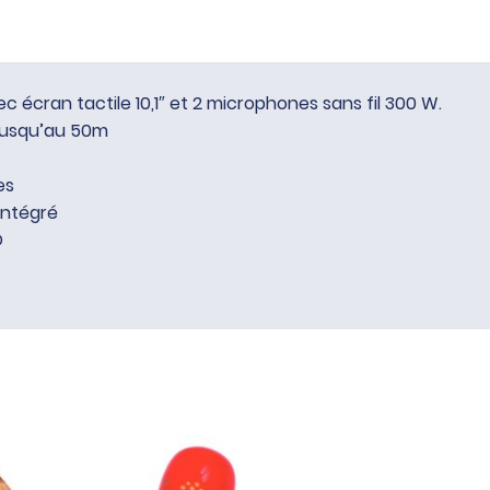
c écran tactile 10,1″ et 2 microphones sans fil 300 W.
 jusqu’au 50m
es
intégré
D