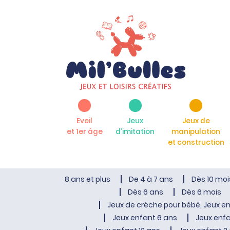
Eveil
Jeux
Jeux de
et 1er âge
d’imitation
manipulation
et construction
8 ans et plus
De 4 à 7 ans
Dès 10 moi
Dès 6 ans
Dès 6 mois
Jeux de crèche pour bébé, Jeux en
Jeux enfant 6 ans
Jeux enfa