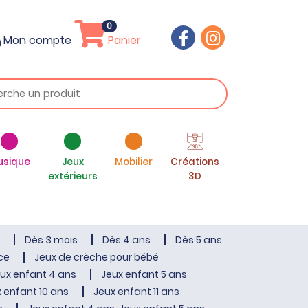
0
Mon compte
Panier
usique
Jeux
Mobilier
Créations
extérieurs
3D
Dès 3 mois
Dès 4 ans
Dès 5 ans
ce
Jeux de crèche pour bébé
ux enfant 4 ans
Jeux enfant 5 ans
 enfant 10 ans
Jeux enfant 11 ans