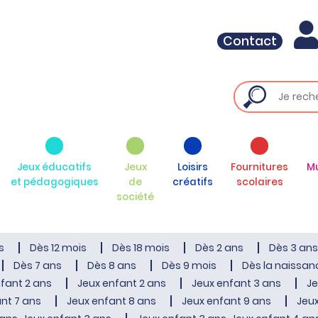
Contact
Jeux éducatifs
Jeux
Loisirs
Fournitures
M
et pédagogiques
de
créatifs
scolaires
société
s
Dès 12 mois
Dès 18 mois
Dès 2 ans
Dès 3 ans
Dès 7 ans
Dès 8 ans
Dès 9 mois
Dès la naissan
fant 2 ans
Jeux enfant 2 ans
Jeux enfant 3 ans
Je
nt 7 ans
Jeux enfant 8 ans
Jeux enfant 9 ans
Jeux