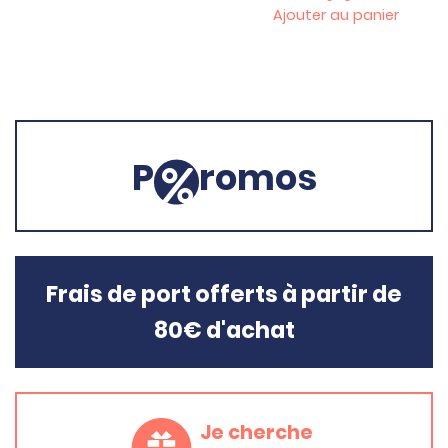
Ajouter au panier
P
romos
Frais de port offerts à partir de
80€ d'achat
Je cherche