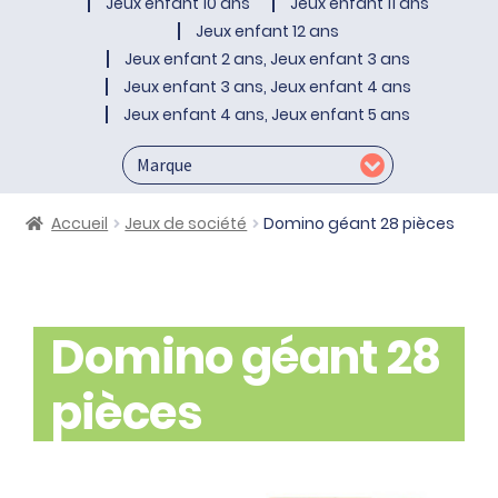
Jeux enfant 10 ans
Jeux enfant 11 ans
Jeux enfant 12 ans
Jeux enfant 2 ans, Jeux enfant 3 ans
Jeux enfant 3 ans, Jeux enfant 4 ans
Jeux enfant 4 ans, Jeux enfant 5 ans
Accueil
Jeux de société
Domino géant 28 pièces
Domino géant 28
pièces