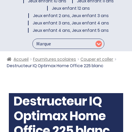
Jeux enfant 10 ans
Jeux enfant 11 ans
Jeux enfant 12 ans
Jeux enfant 2 ans, Jeux enfant 3 ans
Jeux enfant 3 ans, Jeux enfant 4 ans
Jeux enfant 4 ans, Jeux enfant 5 ans
Accueil
Fournitures scolaires
Couper et coller
Destructeur IQ Optimax Home Office 225 blanc
Destructeur IQ
Optimax Home
Office 225 blanc