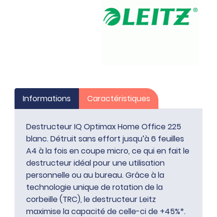
Informations
Caractéristiques
Destructeur IQ Optimax Home Office 225
blanc. Détruit sans effort jusqu’à 6 feuilles
A4 à la fois en coupe micro, ce qui en fait le
destructeur idéal pour une utilisation
personnelle ou au bureau. Grâce à la
technologie unique de rotation de la
corbeille (TRC), le destructeur Leitz
maximise la capacité de celle-ci de +45%*.