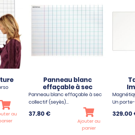
iture
Panneau blanc
T
effaçable à sec
Im
erso
Panneau blanc effaçable à sec
Magnétiqu
collectif (seyès)…
Un porte
37.80
€
329.00
outer au
panier
Ajouter au
panier