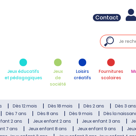
Contact
Jeux éducatifs
Jeux
Loisirs
Fournitures
M
et pédagogiques
de
créatifs
scolaires
société
s
Dès 12 mois
Dès 18 mois
Dès 2 ans
Dès 3 ans
Dès 7 ans
Dès 8 ans
Dès 9 mois
Dès la naissan
fant 2 ans
Jeux enfant 2 ans
Jeux enfant 3 ans
Je
nt 7 ans
Jeux enfant 8 ans
Jeux enfant 9 ans
Jeux