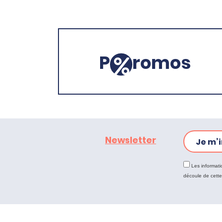
P
romos
Newsletter
Je m’i
Les informati
découle de cett