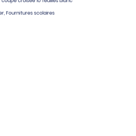
 coupe croisée 10 feuilles blanc
er
,
Fournitures scolaires