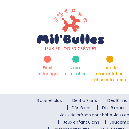
Eveil
Jeux
Jeux de
et 1er âge
d’imitation
manipulation
et construction
8 ans et plus
De 4 à 7 ans
Dès 10 moi
Dès 6 ans
Dès 6 mois
Jeux de crèche pour bébé, Jeux en
Jeux enfant 6 ans
Jeux enfa