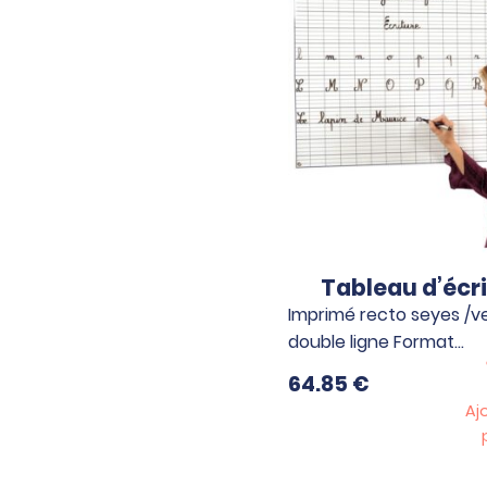
Tableau d’écr
Imprimé recto seyes /v
double ligne Format…
64.85
€
Aj