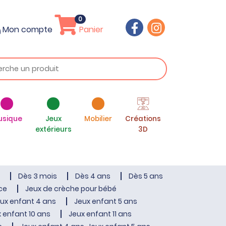
0
Mon compte
Panier
usique
Jeux
Mobilier
Créations
extérieurs
3D
Dès 3 mois
Dès 4 ans
Dès 5 ans
ce
Jeux de crèche pour bébé
ux enfant 4 ans
Jeux enfant 5 ans
 enfant 10 ans
Jeux enfant 11 ans