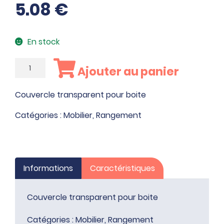
5.08
€
En stock
quantité
Ajouter au panier
de
Couvercle
Couvercle transparent pour boite
transparent
pour
Catégories :
Mobilier
,
Rangement
boite
Informations
Caractéristiques
Couvercle transparent pour boite
Catégories :
Mobilier
,
Rangement