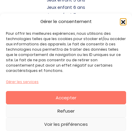
Jeux enfant 6 ans
Jeux enfant 7 ans
Gérer le consentement
Jeux enfant 8 ans
Jeux enfant 9 ans
Pour offrir les meilleures expériences, nous utilisons des
Jeux enfant 10 ans
technologies telles que les cookies pour stocker et/ou accéder
Jeux enfant 11 ans
aux informations des appareils. Le fait de consentir à ces
technologies nous permettra de traiter des données telles
Jeux enfant 12 ans
que le comportement de navigation ou les ID uniques sur ce
site. Le fait de ne pas consentir ou de retirer son
Tous nos produits
consentement peut avoir un effet négatif sur certaines
Promos jeux de loisirs créatifs
caractéristiques et fonctions.
Plan du site
Gérer les services
Contact
Mon compte
Accepter
CGV
Refuser
Voir les préférences
2026 Copyright ©, tous droits réservés.
Mentions Légales -