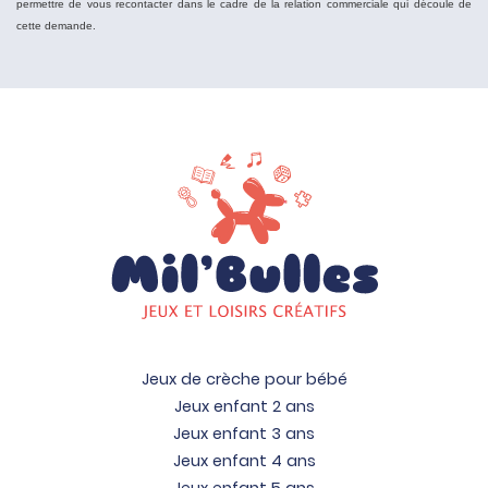
permettre de vous recontacter dans le cadre de la relation commerciale qui découle de
cette demande.
Jeux de crèche pour bébé
Jeux enfant 2 ans
Jeux enfant 3 ans
Jeux enfant 4 ans
Jeux enfant 5 ans