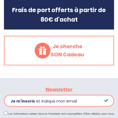
Frais de port offerts à partir de
80€ d'achat
Je cherche
SON Cadeau
Newsletter
Je m’inscris
et indique mon email
Les informations saisies dans le formulaire sont susceptibles d'être utilisées pour nous