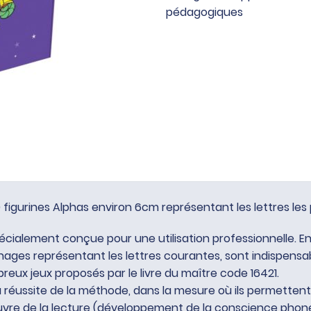
figurines
pédagogiques
 figurines Alphas environ 6cm représentant les lettres les
pécialement conçue pour une utilisation professionnelle. En
nages représentant les lettres courantes, sont indispensa
reux jeux proposés par le livre du maître code 16421.
a réussite de la méthode, dans la mesure où ils permettent
uvre de la lecture (développement de la conscience phon