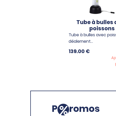
Tube à bulles
poissons
Tube à bulles avec poiss
déalement…
139.00
€
Aj
P
romos