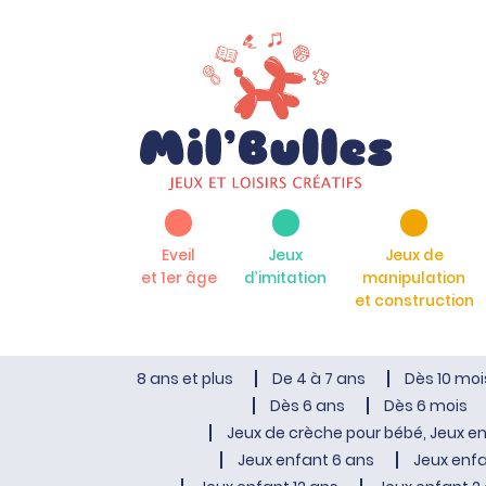
Eveil
Jeux
Jeux de
et 1er âge
d’imitation
manipulation
et construction
8 ans et plus
De 4 à 7 ans
Dès 10 moi
Dès 6 ans
Dès 6 mois
Jeux de crèche pour bébé, Jeux en
Jeux enfant 6 ans
Jeux enfa