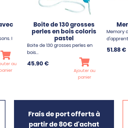
 avec
Boite de 130 grosses
Mem
perles en bois coloris
Memory de
pastel
ons. I
d'apprent
Boite de 130 grosses perles en
51.88
€
bois…
45.90
€
outer au
panier
Ajouter au
panier
Frais de port offerts à
partir de 80€ d'achat