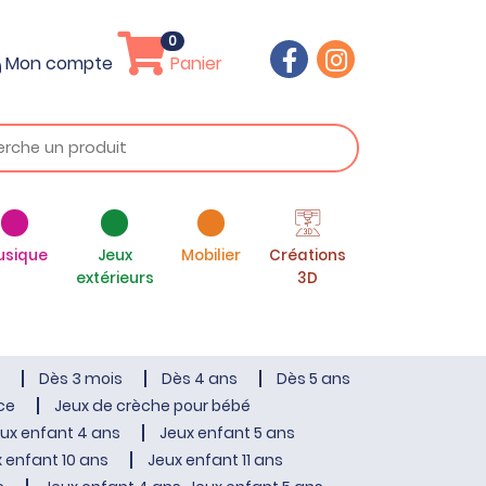
0
Mon compte
Panier
usique
Jeux
Mobilier
Créations
extérieurs
3D
Dès 3 mois
Dès 4 ans
Dès 5 ans
ce
Jeux de crèche pour bébé
ux enfant 4 ans
Jeux enfant 5 ans
 enfant 10 ans
Jeux enfant 11 ans