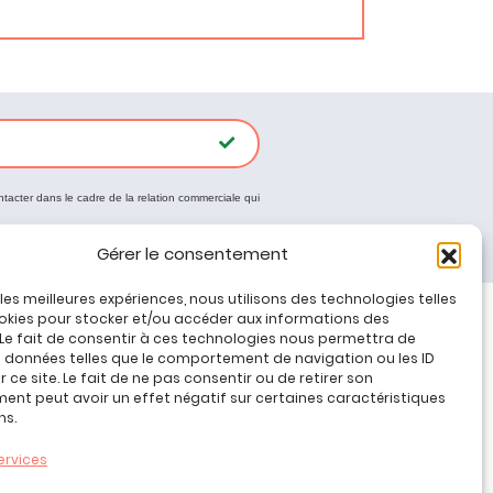
ntacter dans le cadre de la relation commerciale qui
Gérer le consentement
r les meilleures expériences, nous utilisons des technologies telles
okies pour stocker et/ou accéder aux informations des
 Le fait de consentir à ces technologies nous permettra de
Tous nos produits
s données telles que le comportement de navigation ou les ID
Promos jeux de loisirs créatifs
 ce site. Le fait de ne pas consentir ou de retirer son
nt peut avoir un effet négatif sur certaines caractéristiques
Plan du site
ns.
Contact
Mon compte
ervices
CGV