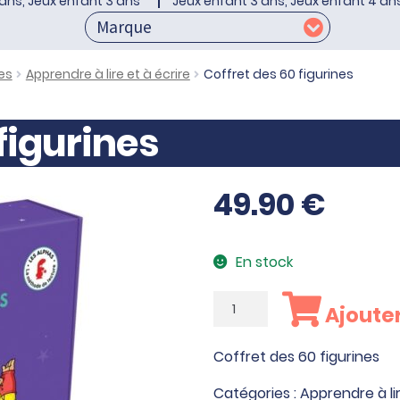
ans, Jeux enfant 3 ans
Jeux enfant 3 ans, Jeux enfant 4 an
es
Apprendre à lire et à écrire
Coffret des 60 figurines
figurines
49.90
€
En stock
quantité
Ajouter
de
Coffret
Coffret des 60 figurines
des
60
Catégories :
Apprendre à lir