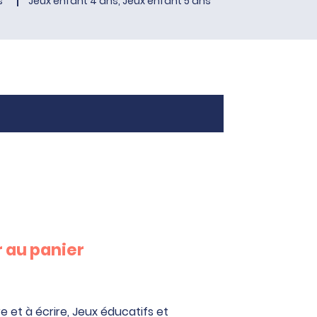
s
Jeux enfant 4 ans, Jeux enfant 5 ans
 au panier
e et à écrire
,
Jeux éducatifs et