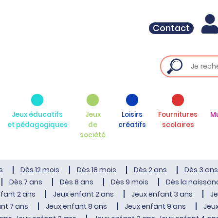
Contact
Jeux éducatifs
Jeux
Loisirs
Fournitures
M
et pédagogiques
de
créatifs
scolaires
société
s
Dès 12 mois
Dès 18 mois
Dès 2 ans
Dès 3 ans
Dès 7 ans
Dès 8 ans
Dès 9 mois
Dès la naissan
fant 2 ans
Jeux enfant 2 ans
Jeux enfant 3 ans
Je
nt 7 ans
Jeux enfant 8 ans
Jeux enfant 9 ans
Jeux