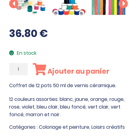
36.80
€
En stock
quantité
Ajouter au panier
de
Coffret
Coffret de 12 pots 50 ml de vernis céramique.
de
12
12 couleurs assorties: blanc, jaune, orange, rouge,
pots
rose, violet, bleu clair, bleu foncé, vert clair, vert
50
foncé, marron et noir.
ml
Catégories :
Coloriage et peinture
,
Loisirs créatifs
de
vernis