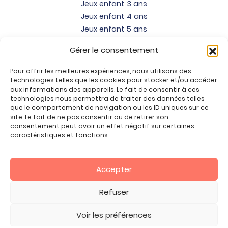
Jeux enfant 3 ans
Jeux enfant 4 ans
Jeux enfant 5 ans
Jeux enfant 6 ans
Gérer le consentement
Jeux enfant 7 ans
Jeux enfant 8 ans
Pour offrir les meilleures expériences, nous utilisons des
Jeux enfant 9 ans
technologies telles que les cookies pour stocker et/ou accéder
aux informations des appareils. Le fait de consentir à ces
Jeux enfant 10 ans
technologies nous permettra de traiter des données telles
Jeux enfant 11 ans
que le comportement de navigation ou les ID uniques sur ce
site. Le fait de ne pas consentir ou de retirer son
Jeux enfant 12 ans
consentement peut avoir un effet négatif sur certaines
Tous nos produits
caractéristiques et fonctions.
Promos jeux de loisirs créatifs
Plan du site
Accepter
Contact
Mon compte
Refuser
CGV
Voir les préférences