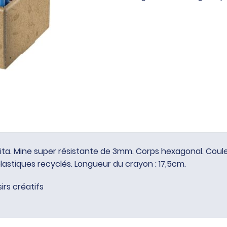
crayons
Ecofamily
Tita
ta. Mine super résistante de 3mm. Corps hexagonal. Couleurs
lastiques recyclés. Longueur du crayon : 17,5cm.
sirs créatifs