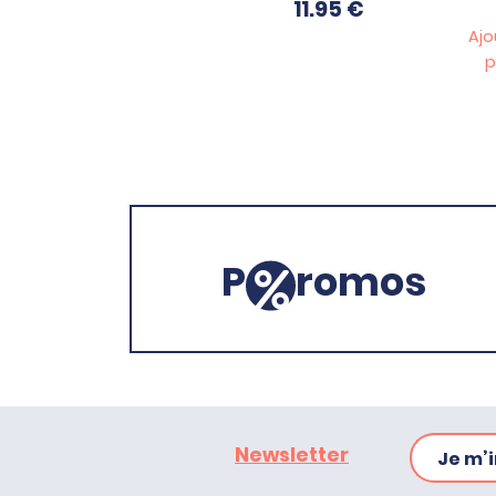
11.95
€
Ajo
p
P
romos
Newsletter
Je m’i