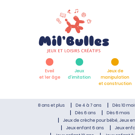
Eveil
Jeux
Jeux de
et 1er âge
d’imitation
manipulation
et construction
8 ans et plus
De 4 à 7 ans
Dès 10 moi
Dès 6 ans
Dès 6 mois
Jeux de crèche pour bébé, Jeux en
Jeux enfant 6 ans
Jeux enfa