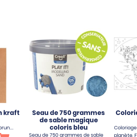
n kraft
Seau de 750 grammes
Color
de sable magique
coloris bleu
brun.…
Coloriage
Seau de 750 grammes de sable
planète. 