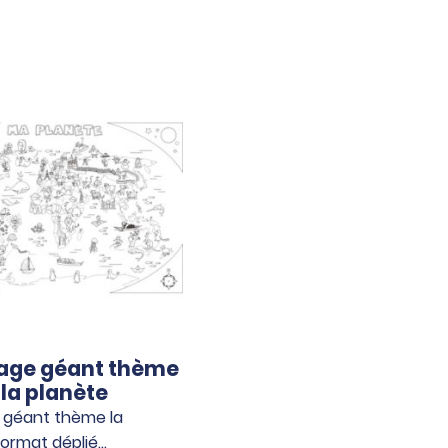
iage géant thème
la planète
 géant thème la
Format déplié…