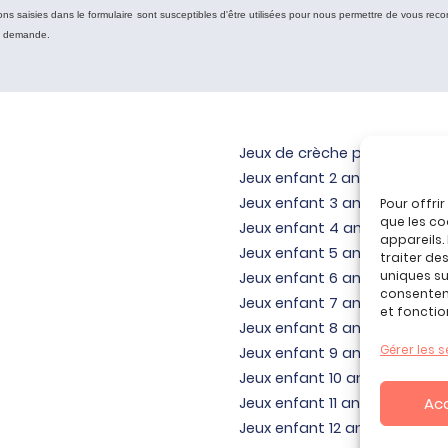
ons saisies dans le formulaire sont susceptibles d'être utilisées pour nous permettre de vous reco
e demande.
Jeux de crèche pour bébé
Jeux enfant 2 ans
Jeux enfant 3 ans
Pour offri
que les co
Jeux enfant 4 ans
appareils.
Jeux enfant 5 ans
traiter de
uniques sur
Jeux enfant 6 ans
consenteme
Jeux enfant 7 ans
et fonctio
Jeux enfant 8 ans
Gérer les s
Jeux enfant 9 ans
Jeux enfant 10 ans
Ac
Jeux enfant 11 ans
Jeux enfant 12 ans