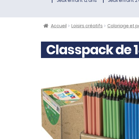
Jeux enfant 12 ans
Jeux enfant 2 
Accueil
Loisirs créatifs
Coloriage et p
Classpack de 1