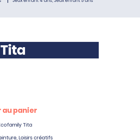
s
Jeux enfant 4 ans, Jeux enfant 5 ans
Tita
 au panier
cofamily Tita
einture
,
Loisirs créatifs