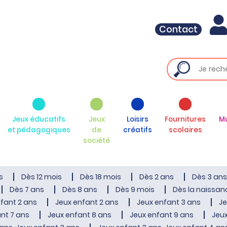
Contact
Jeux éducatifs
Jeux
Loisirs
Fournitures
M
et pédagogiques
de
créatifs
scolaires
société
s
Dès 12 mois
Dès 18 mois
Dès 2 ans
Dès 3 ans
Dès 7 ans
Dès 8 ans
Dès 9 mois
Dès la naissan
fant 2 ans
Jeux enfant 2 ans
Jeux enfant 3 ans
Je
nt 7 ans
Jeux enfant 8 ans
Jeux enfant 9 ans
Jeux