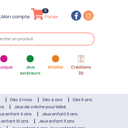
0
Mon compte
Panier
usique
Jeux
Mobilier
Créations
extérieurs
3D
Dès 3 mois
Dès 4 ans
Dès 5 ans
ce
Jeux de crèche pour bébé
ux enfant 4 ans
Jeux enfant 5 ans
 enfant 10 ans
Jeux enfant 11 ans