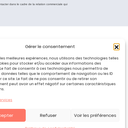
ntacter dans le cadre de la relation commerciale qui
Tous nos produits
Gérer le consentement
Promos jeux de loisirs créatifs
Plan du site
r les meilleures expériences, nous utilisons des technologies telles
okies pour stocker et/ou accéder aux informations des
Contact
 Le fait de consentir à ces technologies nous permettra de
Mon compte
s données telles que le comportement de navigation ou les ID
 ce site. Le fait de ne pas consentir ou de retirer son
CGV
nt peut avoir un effet négatif sur certaines caractéristiques
ns.
ervices
cepter
Refuser
Voir les préférences