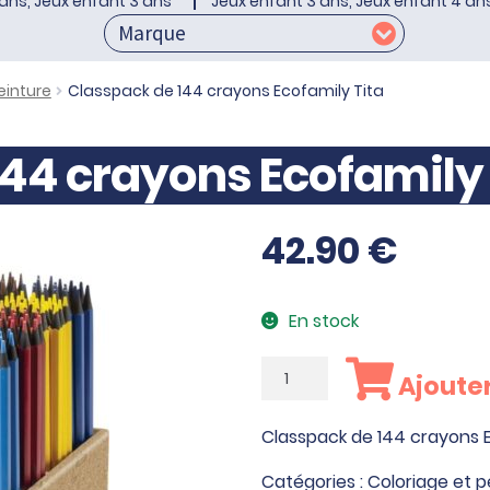
ans, Jeux enfant 3 ans
Jeux enfant 3 ans, Jeux enfant 4 an
einture
Classpack de 144 crayons Ecofamily Tita
44 crayons Ecofamily 
42.90
€
En stock
quantité
Ajouter
de
Classpack
Classpack de 144 crayons E
de
144
Catégories :
Coloriage et p