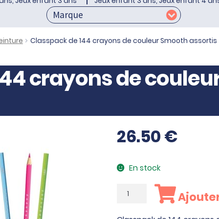
ans, Jeux enfant 3 ans
Jeux enfant 3 ans, Jeux enfant 4 an
einture
Classpack de 144 crayons de couleur Smooth assortis
144 crayons de couleu
26.50
€
En stock
quantité
Ajouter
de
Classpack