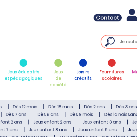
Contact
Jeux éducatifs
Jeux
Loisirs
Fournitures
M
et pédagogiques
de
créatifs
scolaires
société
s
Dès 12 mois
Dès 18 mois
Dès 2 ans
Dès 3 ans
Dès 7 ans
Dès 8 ans
Dès 9 mois
Dès la naissan
fant 2 ans
Jeux enfant 2 ans
Jeux enfant 3 ans
Je
nt 7 ans
Jeux enfant 8 ans
Jeux enfant 9 ans
Jeux