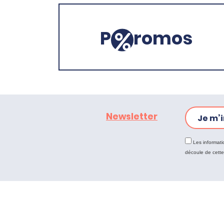
P
romos
Newsletter
Je m’i
Les informati
découle de cett