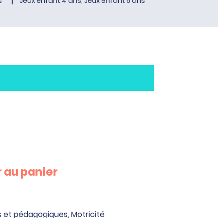
s
Jeux enfant 4 ans, Jeux enfant 5 ans
 au panier
s et pédagogiques
,
Motricité