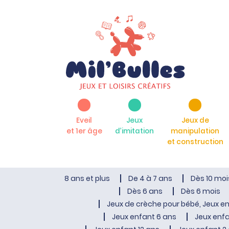
Eveil
Jeux
Jeux de
et 1er âge
d’imitation
manipulation
et construction
8 ans et plus
De 4 à 7 ans
Dès 10 moi
Dès 6 ans
Dès 6 mois
Jeux de crèche pour bébé, Jeux en
Jeux enfant 6 ans
Jeux enfa