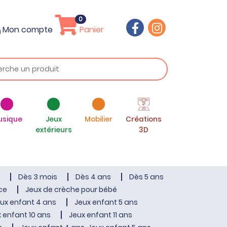
0
Mon compte
Panier
usique
Jeux
Mobilier
Créations
extérieurs
3D
Dès 3 mois
Dès 4 ans
Dès 5 ans
ce
Jeux de crèche pour bébé
ux enfant 4 ans
Jeux enfant 5 ans
 enfant 10 ans
Jeux enfant 11 ans