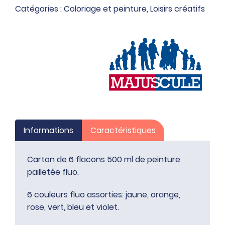
Catégories :
Coloriage et peinture
,
Loisirs créatifs
de
peinture
pailletée
fluo
Informations
Caractéristiques
Carton de 6 flacons 500 ml de peinture
pailletée fluo.
6 couleurs fluo assorties: jaune, orange,
rose, vert, bleu et violet.