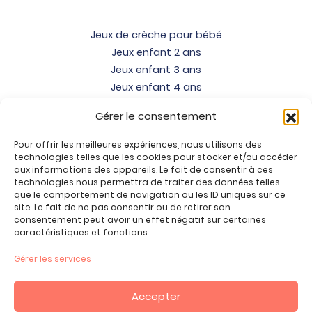
Jeux de crèche pour bébé
Jeux enfant 2 ans
Jeux enfant 3 ans
Jeux enfant 4 ans
Jeux enfant 5 ans
Gérer le consentement
Jeux enfant 6 ans
Jeux enfant 7 ans
Pour offrir les meilleures expériences, nous utilisons des
Jeux enfant 8 ans
technologies telles que les cookies pour stocker et/ou accéder
aux informations des appareils. Le fait de consentir à ces
Jeux enfant 9 ans
technologies nous permettra de traiter des données telles
Jeux enfant 10 ans
que le comportement de navigation ou les ID uniques sur ce
site. Le fait de ne pas consentir ou de retirer son
Jeux enfant 11 ans
consentement peut avoir un effet négatif sur certaines
Jeux enfant 12 ans
caractéristiques et fonctions.
Tous nos produits
Gérer les services
Promos jeux de loisirs créatifs
Plan du site
Accepter
Contact