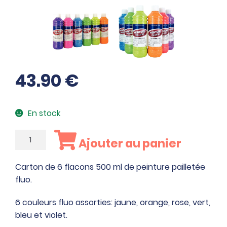
43.90
€
En stock
quantité
Ajouter au panier
de
Carton
Carton de 6 flacons 500 ml de peinture pailletée
de
fluo.
6
flacons
6 couleurs fluo assorties: jaune, orange, rose, vert,
500
bleu et violet.
ml