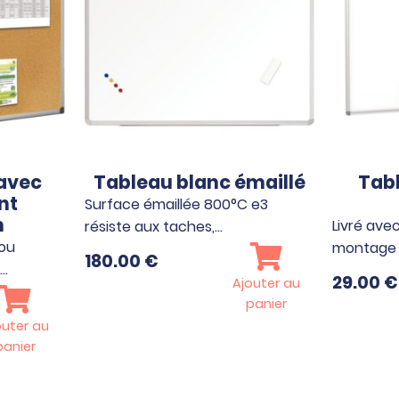
 avec
Tableau blanc émaillé
Tabl
nt
Surface émaillée 800°C e3
m
Livré avec
résiste aux taches,…
 ou
montage 
180.00
€
s…
29.00
€
Ajouter au
panier
outer au
panier