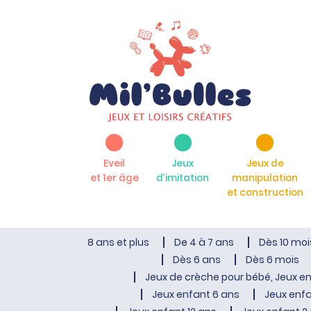
Eveil
Jeux
Jeux de
et 1er âge
d’imitation
manipulation
et construction
8 ans et plus
De 4 à 7 ans
Dès 10 moi
Dès 6 ans
Dès 6 mois
Jeux de crèche pour bébé, Jeux en
Jeux enfant 6 ans
Jeux enfa