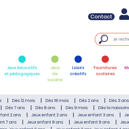
Contact
Jeux éducatifs
Jeux
Loisirs
Fournitures
M
et pédagogiques
de
créatifs
scolaires
société
s
Dès 12 mois
Dès 18 mois
Dès 2 ans
Dès 3 ans
Dès 7 ans
Dès 8 ans
Dès 9 mois
Dès la naissan
fant 2 ans
Jeux enfant 2 ans
Jeux enfant 3 ans
Je
nt 7 ans
Jeux enfant 8 ans
Jeux enfant 9 ans
Jeux