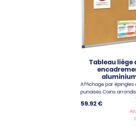
Tableau liège
encadreme
aluminiu
Affichage par épingles
punaises Coins arrondi
59.92
€
Aj