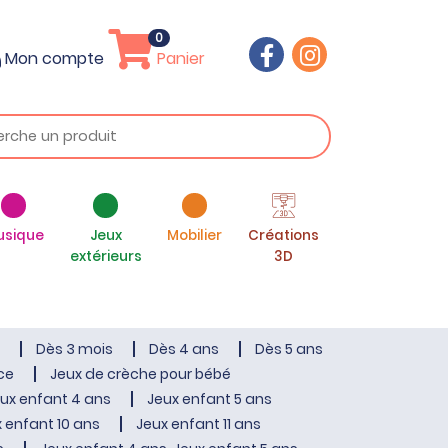
0
Mon compte
Panier
usique
Jeux
Mobilier
Créations
extérieurs
3D
Dès 3 mois
Dès 4 ans
Dès 5 ans
ce
Jeux de crèche pour bébé
ux enfant 4 ans
Jeux enfant 5 ans
 enfant 10 ans
Jeux enfant 11 ans