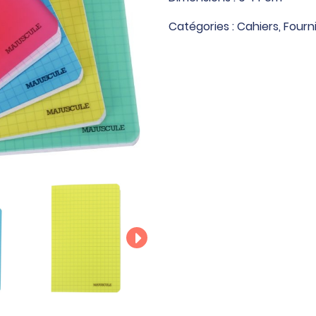
pages
Catégories :
Cahiers
,
Fourni