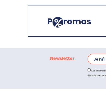
P
romos
Newsletter
Je m’i
Les informati
découle de cett