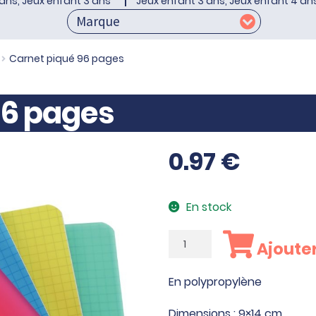
ans, Jeux enfant 3 ans
Jeux enfant 3 ans, Jeux enfant 4 an
Carnet piqué 96 pages
96 pages
0.97
€
En stock
quantité
Ajouter
de
Carnet
En polypropylène
piqué
96
Dimensions : 9×14 cm