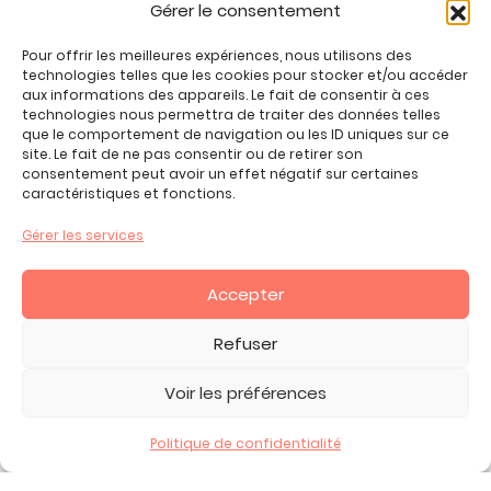
Gérer le consentement
Jeux enfant 6 ans
Jeux enfant 7 ans
Pour offrir les meilleures expériences, nous utilisons des
Jeux enfant 8 ans
technologies telles que les cookies pour stocker et/ou accéder
aux informations des appareils. Le fait de consentir à ces
Jeux enfant 9 ans
technologies nous permettra de traiter des données telles
Jeux enfant 10 ans
que le comportement de navigation ou les ID uniques sur ce
site. Le fait de ne pas consentir ou de retirer son
Jeux enfant 11 ans
consentement peut avoir un effet négatif sur certaines
Jeux enfant 12 ans
caractéristiques et fonctions.
Tous nos produits
Gérer les services
Promos jeux de loisirs créatifs
Plan du site
Accepter
Contact
Mon compte
Refuser
CGV
Voir les préférences
Politique de confidentialité
2026 Copyright ©, tous droits réservés.
Mentions Légales -