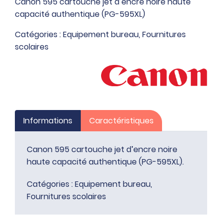
Canon 595 cartouche jet d’encre noire haute
595
capacité authentique (PG-595XL)
cartouche
jet
Catégories :
Equipement bureau
,
Fournitures
d'encre
scolaires
noire
haute
capacité
authentique
(PG-
595XL)
Informations
Caractéristiques
Canon 595 cartouche jet d’encre noire
haute capacité authentique (PG-595XL).
Catégories :
Equipement bureau
,
Fournitures scolaires