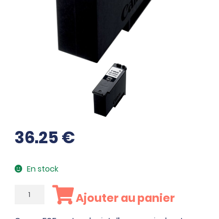
36.25
€
En stock
quantité
Ajouter au panier
de
Canon