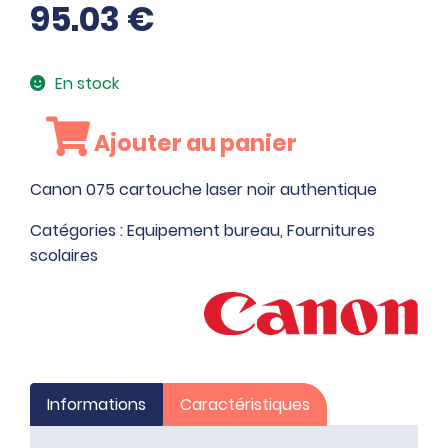
95.03
€
En stock
quantité
Ajouter au panier
de
Canon
Canon 075 cartouche laser noir authentique
075
cartouche
Catégories :
Equipement bureau
,
Fournitures
laser
scolaires
noir
authentique
Informations
Caractéristiques