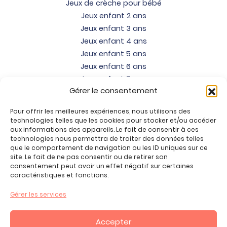
Jeux de crèche pour bébé
Jeux enfant 2 ans
Jeux enfant 3 ans
Jeux enfant 4 ans
Jeux enfant 5 ans
Jeux enfant 6 ans
Jeux enfant 7 ans
Gérer le consentement
Jeux enfant 8 ans
Jeux enfant 9 ans
Pour offrir les meilleures expériences, nous utilisons des
Jeux enfant 10 ans
technologies telles que les cookies pour stocker et/ou accéder
Jeux enfant 11 ans
aux informations des appareils. Le fait de consentir à ces
technologies nous permettra de traiter des données telles
Jeux enfant 12 ans
que le comportement de navigation ou les ID uniques sur ce
site. Le fait de ne pas consentir ou de retirer son
Tous nos produits
consentement peut avoir un effet négatif sur certaines
Promos jeux de loisirs créatifs
caractéristiques et fonctions.
Plan du site
Gérer les services
Contact
Mon compte
Accepter
CGV