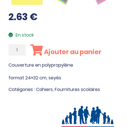
2.63
€
En stock
quantité
Ajouter au panier
de
Cahier
Couverture en polypropylène
piqué
140
format 24×32 cm, seyès
pages
Catégories :
Cahiers
,
Fournitures scolaires