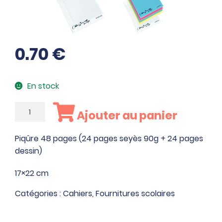
0.70
€
En stock
quantité
Ajouter au panier
de
Cahier
Piqûre 48 pages (24 pages seyès 90g + 24 pages
de
dessin)
travaux
pratiques
17×22 cm
Catégories :
Cahiers
,
Fournitures scolaires