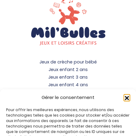
Jeux de crèche pour bébé
Jeux enfant 2 ans
Jeux enfant 3 ans
Jeux enfant 4 ans
Jeux enfant 5 ans
Gérer le consentement
Jeux enfant 6 ans
Jeux enfant 7 ans
Pour offrir les meilleures expériences, nous utilisons des
Jeux enfant 8 ans
technologies telles que les cookies pour stocker et/ou accéder
aux informations des appareils. Le fait de consentir à ces
Jeux enfant 9 ans
technologies nous permettra de traiter des données telles
Jeux enfant 10 ans
que le comportement de navigation ou les ID uniques sur ce