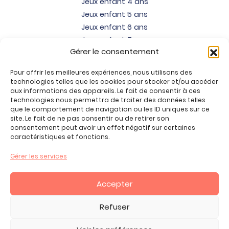
Jeux enfant 4 ans
Jeux enfant 5 ans
Jeux enfant 6 ans
Jeux enfant 7 ans
Gérer le consentement
Jeux enfant 8 ans
Jeux enfant 9 ans
Pour offrir les meilleures expériences, nous utilisons des
Jeux enfant 10 ans
technologies telles que les cookies pour stocker et/ou accéder
Jeux enfant 11 ans
aux informations des appareils. Le fait de consentir à ces
technologies nous permettra de traiter des données telles
Jeux enfant 12 ans
que le comportement de navigation ou les ID uniques sur ce
site. Le fait de ne pas consentir ou de retirer son
Tous nos produits
consentement peut avoir un effet négatif sur certaines
Promos jeux de loisirs créatifs
caractéristiques et fonctions.
Plan du site
Gérer les services
Contact
Mon compte
Accepter
CGV
Refuser