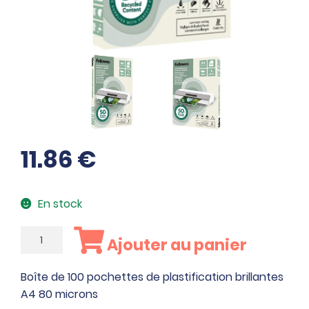
11.86
€
En stock
quantité
Ajouter au panier
de
Boîte
Boîte de 100 pochettes de plastification brillantes
de
A4 80 microns
100