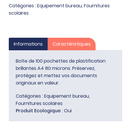
pochettes
Catégories :
Equipement bureau
,
Fournitures
de
scolaires
plastification
brillantes
A4
80
Informations
Caractéristiques
microns
Boîte de 100 pochettes de plastification
brillantes A4 80 microns. Préservez,
protégez et mettez vos documents
originaux en valeur.
Catégories :
Equipement bureau
,
Fournitures scolaires
Produit Ecologique
: Oui