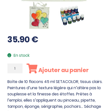
35.90
€
En stock
quantité
Ajouter au panier
de
Boîte
Boîte de 10 flacons 45 ml SETACOLOR, tissus clairs.
de
Peintures d’une texture légère qui n’altère pas la
10
souplesse et la finesse des étoffes. Prêtes à
flacons
l’emploi, elles s’appliquent au pinceau, pipette,
45
tampon, éponge, sérigraphie, pochoirs… Séchage
ml