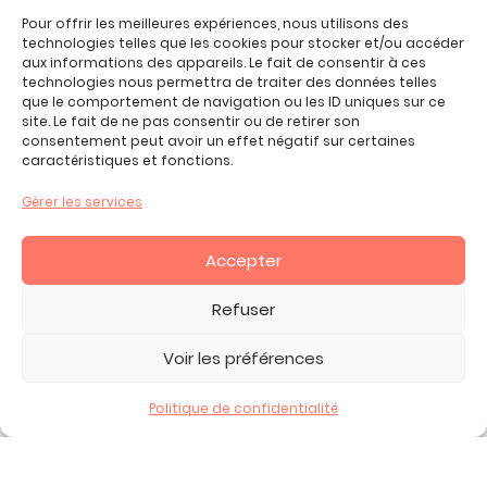
Jeux enfant 7 ans
Pour offrir les meilleures expériences, nous utilisons des
Jeux enfant 8 ans
technologies telles que les cookies pour stocker et/ou accéder
aux informations des appareils. Le fait de consentir à ces
Jeux enfant 9 ans
technologies nous permettra de traiter des données telles
Jeux enfant 10 ans
que le comportement de navigation ou les ID uniques sur ce
site. Le fait de ne pas consentir ou de retirer son
Jeux enfant 11 ans
consentement peut avoir un effet négatif sur certaines
Jeux enfant 12 ans
caractéristiques et fonctions.
Tous nos produits
Gérer les services
Promos jeux de loisirs créatifs
Plan du site
Accepter
Contact
Mon compte
Refuser
CGV
Voir les préférences
Politique de confidentialité
2026 Copyright ©, tous droits réservés.
Mentions Légales -
Politique de Confidentialité