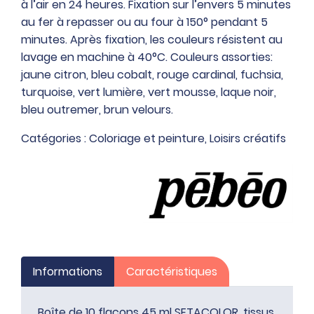
à l’air en 24 heures. Fixation sur l’envers 5 minutes
SETACOLOR,
au fer à repasser ou au four à 150° pendant 5
tissus
minutes. Après fixation, les couleurs résistent au
clairs
lavage en machine à 40°C. Couleurs assorties:
jaune citron, bleu cobalt, rouge cardinal, fuchsia,
turquoise, vert lumière, vert mousse, laque noir,
bleu outremer, brun velours.
Catégories :
Coloriage et peinture
,
Loisirs créatifs
Informations
Caractéristiques
Boîte de 10 flacons 45 ml SETACOLOR, tissus