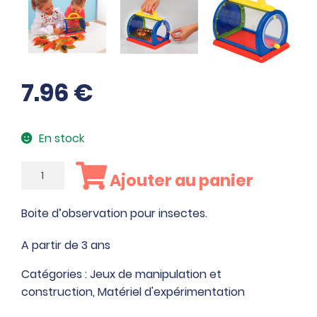
7.96
€
En stock
quantité
Ajouter au panier
de
Boite
Boite d’observation pour insectes.
d'observation
pour
A partir de 3 ans
insectes
Catégories :
Jeux de manipulation et
construction
,
Matériel d'expérimentation