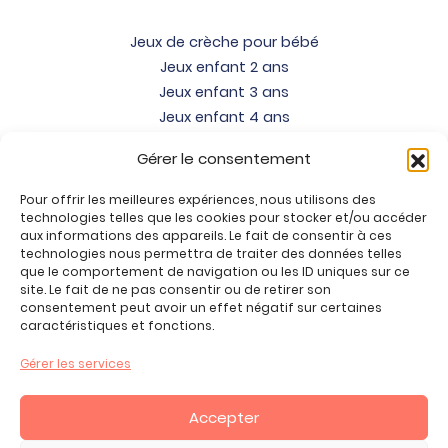
Jeux de crèche pour bébé
Jeux enfant 2 ans
Jeux enfant 3 ans
Jeux enfant 4 ans
Jeux enfant 5 ans
Gérer le consentement
Jeux enfant 6 ans
Jeux enfant 7 ans
Pour offrir les meilleures expériences, nous utilisons des
Jeux enfant 8 ans
technologies telles que les cookies pour stocker et/ou accéder
aux informations des appareils. Le fait de consentir à ces
Jeux enfant 9 ans
technologies nous permettra de traiter des données telles
Jeux enfant 10 ans
que le comportement de navigation ou les ID uniques sur ce
site. Le fait de ne pas consentir ou de retirer son
Jeux enfant 11 ans
consentement peut avoir un effet négatif sur certaines
Jeux enfant 12 ans
caractéristiques et fonctions.
Tous nos produits
Gérer les services
Promos jeux de loisirs créatifs
Plan du site
Accepter
Contact