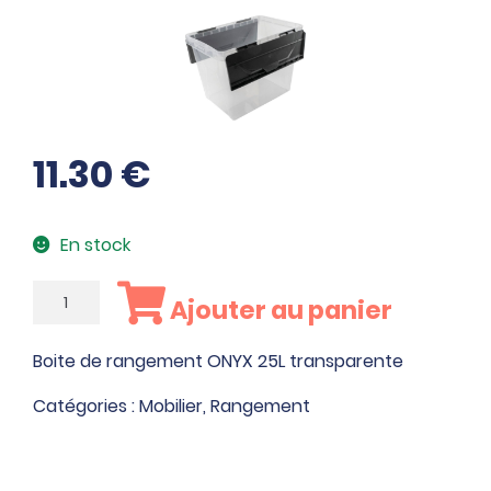
11.30
€
En stock
quantité
Ajouter au panier
de
Boite
Boite de rangement ONYX 25L transparente
de
rangement
Catégories :
Mobilier
,
Rangement
ONYX
25L
transparente