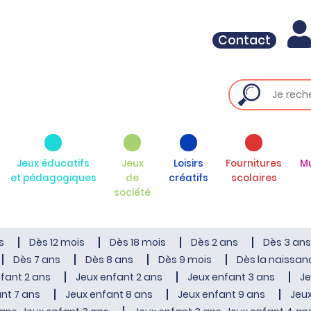
Contact
Jeux éducatifs
Jeux
Loisirs
Fournitures
M
et pédagogiques
de
créatifs
scolaires
société
s
Dès 12 mois
Dès 18 mois
Dès 2 ans
Dès 3 ans
Dès 7 ans
Dès 8 ans
Dès 9 mois
Dès la naissan
fant 2 ans
Jeux enfant 2 ans
Jeux enfant 3 ans
Je
nt 7 ans
Jeux enfant 8 ans
Jeux enfant 9 ans
Jeux