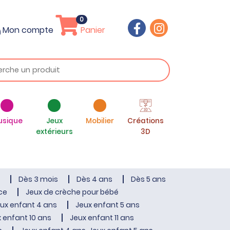
0
Mon compte
Panier
usique
Jeux
Mobilier
Créations
extérieurs
3D
Dès 3 mois
Dès 4 ans
Dès 5 ans
ce
Jeux de crèche pour bébé
ux enfant 4 ans
Jeux enfant 5 ans
 enfant 10 ans
Jeux enfant 11 ans