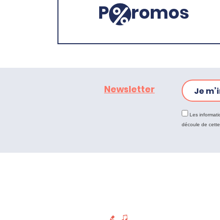
P
romos
Newsletter
Je m’i
Les informati
découle de cett