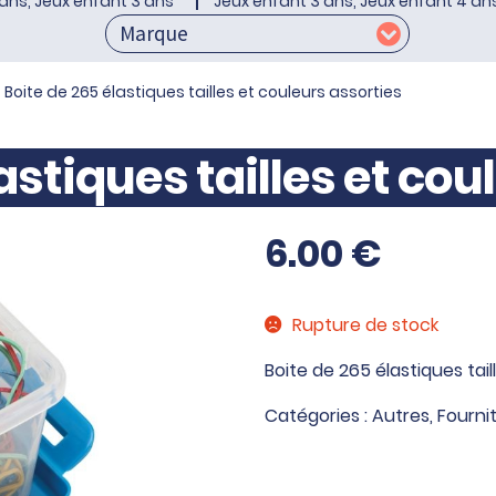
ans, Jeux enfant 3 ans
Jeux enfant 3 ans, Jeux enfant 4 an
Boite de 265 élastiques tailles et couleurs assorties
astiques tailles et cou
6.00
€
Rupture de stock
Boite de 265 élastiques tail
Catégories :
Autres
,
Fourni