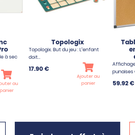
nc
Topologix
Tabl
Pro
e
Topologix. But du jeu : L’enfant
e à sec
doit…
Affichage
17.90
€
punaises 
Ajouter au
59.92
€
panier
outer au
panier