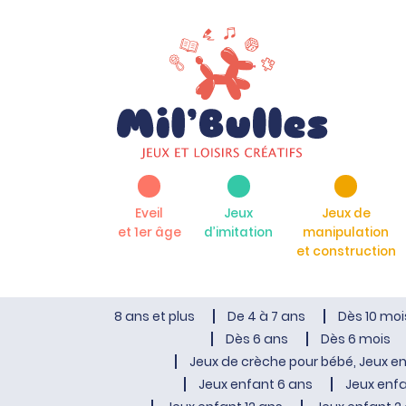
Eveil
Jeux
Jeux de
et 1er âge
d’imitation
manipulation
et construction
8 ans et plus
De 4 à 7 ans
Dès 10 moi
Dès 6 ans
Dès 6 mois
Jeux de crèche pour bébé, Jeux en
Jeux enfant 6 ans
Jeux enfa