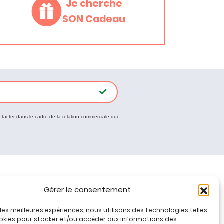
Je cherche
SON Cadeau
ntacter dans le cadre de la relation commerciale qui
Tous nos produits
Gérer le consentement
Promos jeux de loisirs créatifs
r les meilleures expériences, nous utilisons des technologies telles
Plan du site
okies pour stocker et/ou accéder aux informations des
Contact