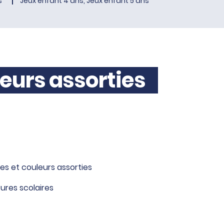
s
Jeux enfant 4 ans, Jeux enfant 5 ans
leurs assorties
les et couleurs assorties
tures scolaires