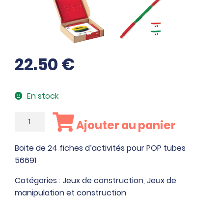
22.50
€
En stock
quantité
Ajouter au panier
de
Boite
Boite de 24 fiches d’activités pour POP tubes
de
56691
24
fiches
Catégories :
Jeux de construction
,
Jeux de
d'activités
manipulation et construction
pour
POP