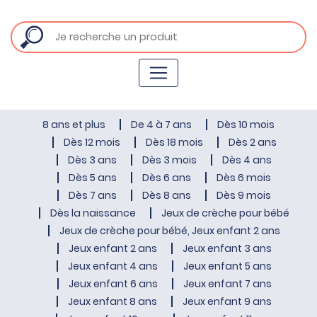
8 ans et plus
De 4 à 7 ans
Dès 10 mois
Dès 12 mois
Dès 18 mois
Dès 2 ans
Dès 3 ans
Dès 3 mois
Dès 4 ans
Dès 5 ans
Dès 6 ans
Dès 6 mois
Dès 7 ans
Dès 8 ans
Dès 9 mois
Dès la naissance
Jeux de crèche pour bébé
Jeux de crèche pour bébé, Jeux enfant 2 ans
Jeux enfant 2 ans
Jeux enfant 3 ans
Jeux enfant 4 ans
Jeux enfant 5 ans
Jeux enfant 6 ans
Jeux enfant 7 ans
Jeux enfant 8 ans
Jeux enfant 9 ans