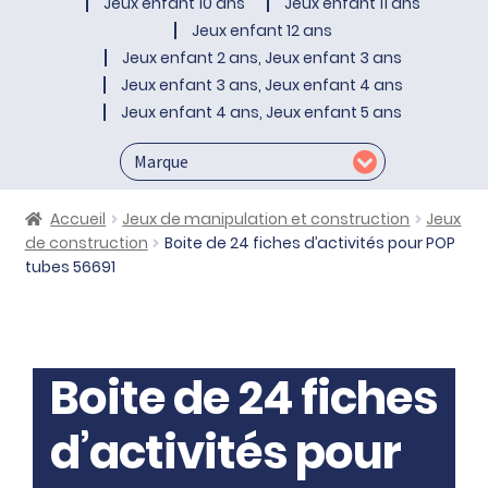
Jeux enfant 10 ans
Jeux enfant 11 ans
Jeux enfant 12 ans
Jeux enfant 2 ans, Jeux enfant 3 ans
Jeux enfant 3 ans, Jeux enfant 4 ans
Jeux enfant 4 ans, Jeux enfant 5 ans
Accueil
Jeux de manipulation et construction
Jeux
de construction
Boite de 24 fiches d’activités pour POP
tubes 56691
Boite de 24 fiches
d’activités pour