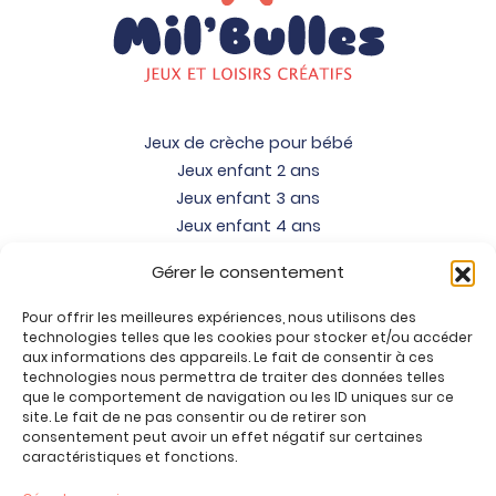
Jeux de crèche pour bébé
Jeux enfant 2 ans
Jeux enfant 3 ans
Jeux enfant 4 ans
Jeux enfant 5 ans
Gérer le consentement
Jeux enfant 6 ans
Jeux enfant 7 ans
Pour offrir les meilleures expériences, nous utilisons des
Jeux enfant 8 ans
technologies telles que les cookies pour stocker et/ou accéder
aux informations des appareils. Le fait de consentir à ces
Jeux enfant 9 ans
technologies nous permettra de traiter des données telles
Jeux enfant 10 ans
que le comportement de navigation ou les ID uniques sur ce
site. Le fait de ne pas consentir ou de retirer son
Jeux enfant 11 ans
consentement peut avoir un effet négatif sur certaines
Jeux enfant 12 ans
caractéristiques et fonctions.
Tous nos produits