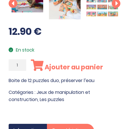
12.90
€
En stock
quantité
Ajouter au panier
de
Boite
Boite de 12 puzzles duo, préserver l’eau
de
12
Catégories :
Jeux de manipulation et
puzzles
construction
,
Les puzzles
duo,
préserver
l'eau