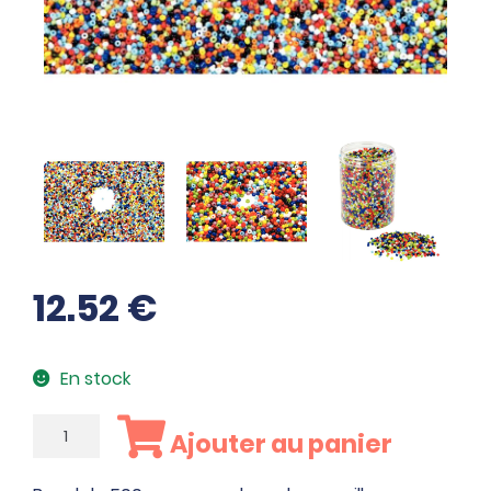
12.52
€
En stock
quantité
Ajouter au panier
de
Bocal