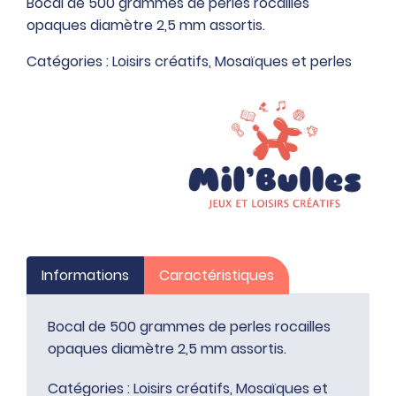
Bocal de 500 grammes de perles rocailles
de
opaques diamètre 2,5 mm assortis.
500
grammes
Catégories :
Loisirs créatifs
,
Mosaïques et perles
de
perles
rocailles
opaques
diamètre
2,5
mm
assortis
Informations
Caractéristiques
Bocal de 500 grammes de perles rocailles
opaques diamètre 2,5 mm assortis.
Catégories :
Loisirs créatifs
,
Mosaïques et