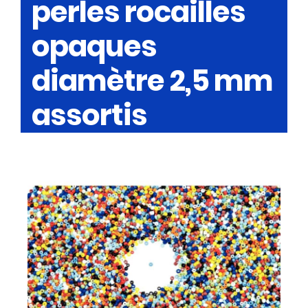
perles rocailles
opaques
diamètre 2,5 mm
assortis