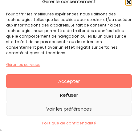
Gérer le consentement
Jeux enfant 6 ans
Jeux enfant 7 ans
Pour offrir les meilleures expériences, nous utilisons des
Jeux enfant 8 ans
technologies telles que les cookies pour stocker et/ou accéder
aux informations des appareils. Le fait de consentir à ces
Jeux enfant 9 ans
technologies nous permettra de traiter des données telles
Jeux enfant 10 ans
que le comportement de navigation ou les ID uniques sur ce
site. Le fait de ne pas consentir ou de retirer son
Jeux enfant 11 ans
consentement peut avoir un effet négatif sur certaines
Jeux enfant 12 ans
caractéristiques et fonctions.
Tous nos produits
Gérer les services
Promos jeux de loisirs créatifs
Plan du site
Accepter
Contact
Mon compte
Refuser
CGV
Voir les préférences
Politique de confidentialité
2026 Copyright ©, tous droits réservés.
Mentions Légales -
Politique de Confidentialité