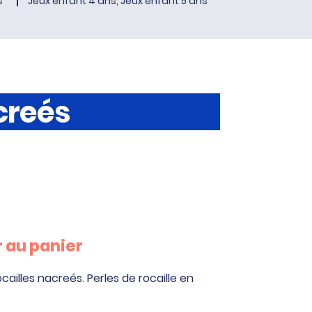
s
Jeux enfant 4 ans, Jeux enfant 5 ans
creés
 au panier
cailles nacreés. Perles de rocaille en