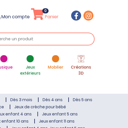
0
Mon compte
Panier
usique
Jeux
Mobilier
Créations
extérieurs
3D
Dès 3 mois
Dès 4 ans
Dès 5 ans
ce
Jeux de crèche pour bébé
ux enfant 4 ans
Jeux enfant 5 ans
 enfant 10 ans
Jeux enfant 11 ans