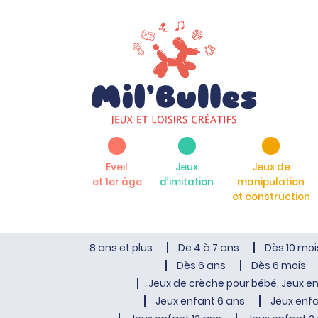
Eveil
Jeux
Jeux de
et 1er âge
d’imitation
manipulation
et construction
8 ans et plus
De 4 à 7 ans
Dès 10 moi
Dès 6 ans
Dès 6 mois
Jeux de crèche pour bébé, Jeux en
Jeux enfant 6 ans
Jeux enfa