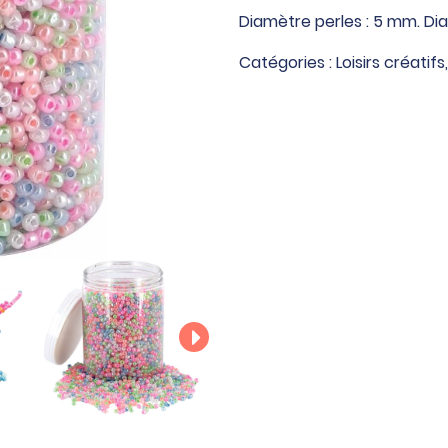
G
Diamètre perles : 5 mm. Di
de
Catégories :
Loisirs créatifs
perles
rocailles
nacreés