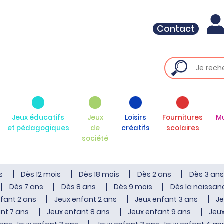
Contact
Jeux éducatifs
Jeux
Loisirs
Fournitures
M
et pédagogiques
de
créatifs
scolaires
société
s
Dès 12 mois
Dès 18 mois
Dès 2 ans
Dès 3 ans
Dès 7 ans
Dès 8 ans
Dès 9 mois
Dès la naissan
fant 2 ans
Jeux enfant 2 ans
Jeux enfant 3 ans
Je
nt 7 ans
Jeux enfant 8 ans
Jeux enfant 9 ans
Jeux