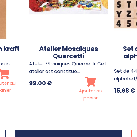
n kraft
Atelier Mosaiques
Set
Quercetti
alph
brun.…
Atelier Mosaiques Quercetti. Cet
Set de 4
atelier est constitué…
alphabet/
99.00
€
uter au
15.68
€
anier
Ajouter au
panier