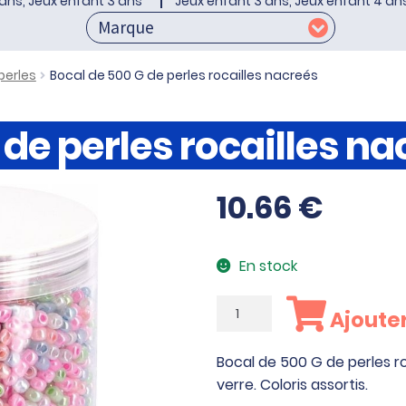
ans, Jeux enfant 3 ans
Jeux enfant 3 ans, Jeux enfant 4 an
perles
Bocal de 500 G de perles rocailles nacreés
 de perles rocailles na
10.66
€
En stock
quantité
Ajouter
de
Bocal
Bocal de 500 G de perles ro
de
verre. Coloris assortis.
500