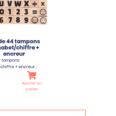
 de 44 tampons
abet/chiffre +
encreur
4 tampons
chiffre + encreur.…
Ajouter au
panier