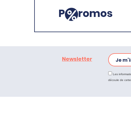
P
romos
Newsletter
Je m’i
Les informati
découle de cett