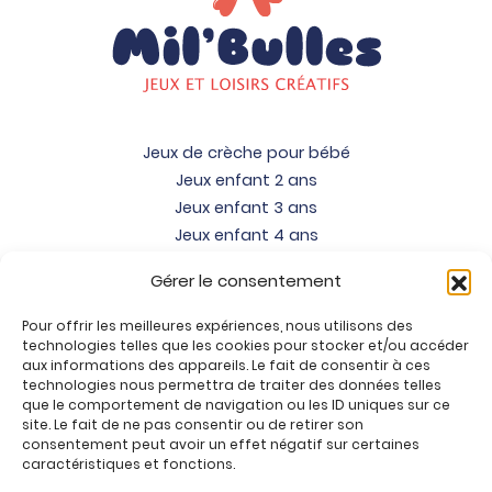
Jeux de crèche pour bébé
Jeux enfant 2 ans
Jeux enfant 3 ans
Jeux enfant 4 ans
Jeux enfant 5 ans
Gérer le consentement
Jeux enfant 6 ans
Jeux enfant 7 ans
Pour offrir les meilleures expériences, nous utilisons des
Jeux enfant 8 ans
technologies telles que les cookies pour stocker et/ou accéder
aux informations des appareils. Le fait de consentir à ces
Jeux enfant 9 ans
technologies nous permettra de traiter des données telles
Jeux enfant 10 ans
que le comportement de navigation ou les ID uniques sur ce
site. Le fait de ne pas consentir ou de retirer son
Jeux enfant 11 ans
consentement peut avoir un effet négatif sur certaines
Jeux enfant 12 ans
caractéristiques et fonctions.
Tous nos produits