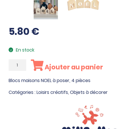
5.80
€
En stock
quantité
Ajouter au panier
de
Blocs
Blocs maisons NOEL à poser, 4 pièces
maisons
NOEL
Catégories :
Loisirs créatifs
,
Objets à décorer
à
poser,
4
pièces