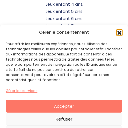
Jeux enfant 4 ans
Jeux enfant 5 ans
Jeux enfant 6 ans
Jeux enfant 7 ans
Gérer le consentement
Jeux enfant 8 ans
Jeux enfant 9 ans
Pour offrir les meilleures expériences, nous utilisons des
Jeux enfant 10 ans
technologies telles que les cookies pour stocker et/ou accéder
Jeux enfant 11 ans
aux informations des appareils. Le fait de consentir à ces
technologies nous permettra de traiter des données telles
Jeux enfant 12 ans
que le comportement de navigation ou les ID uniques sur ce
site. Le fait de ne pas consentir ou de retirer son
Tous nos produits
consentement peut avoir un effet négatif sur certaines
Promos jeux de loisirs créatifs
caractéristiques et fonctions.
Plan du site
Gérer les services
Contact
Mon compte
Accepter
CGV
Refuser