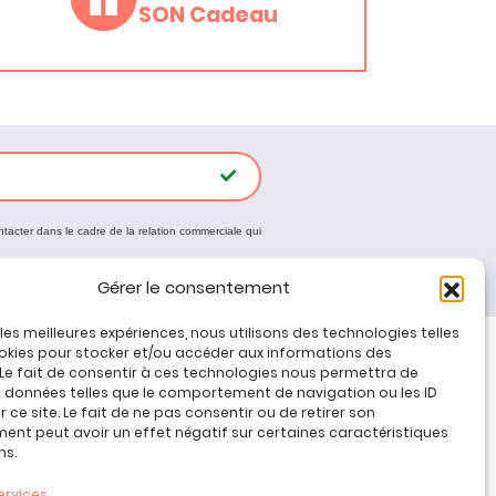
SON Cadeau
ntacter dans le cadre de la relation commerciale qui
Gérer le consentement
r les meilleures expériences, nous utilisons des technologies telles
okies pour stocker et/ou accéder aux informations des
 Le fait de consentir à ces technologies nous permettra de
Tous nos produits
s données telles que le comportement de navigation ou les ID
Promos jeux de loisirs créatifs
 ce site. Le fait de ne pas consentir ou de retirer son
nt peut avoir un effet négatif sur certaines caractéristiques
Plan du site
ns.
Contact
Mon compte
ervices