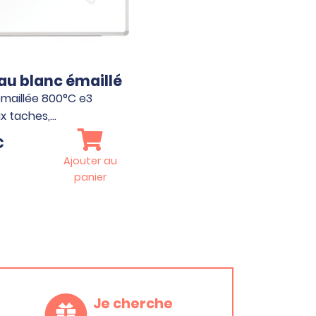
au blanc émaillé
maillée 800°C e3
ux taches,…
€
Ajouter au
panier
Je cherche