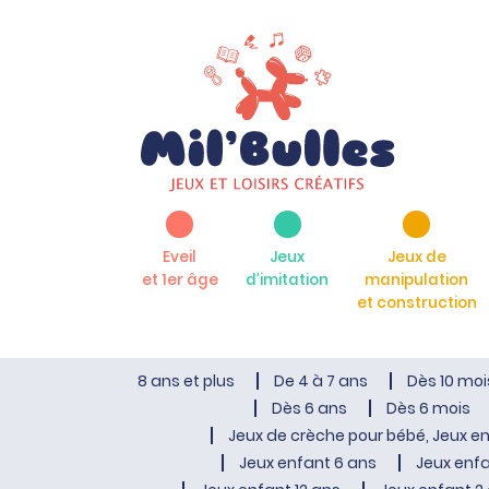
Eveil
Jeux
Jeux de
et 1er âge
d’imitation
manipulation
et construction
8 ans et plus
De 4 à 7 ans
Dès 10 moi
Dès 6 ans
Dès 6 mois
Jeux de crèche pour bébé, Jeux en
Jeux enfant 6 ans
Jeux enfa