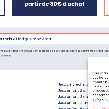
partir de 80€ d'achat
nscris
et indique mon email
ons saisies dans le formulaire sont susceptibles d'être utilisées pour nous permettre de vous reco
e demande.
Pour offri
que les co
appareils.
Jeux de crèche pour bébé
traiter de
Jeux enfant 2 ans
uniques sur
consenteme
Jeux enfant 3 ans
et fonctio
Jeux enfant 4 ans
Jeux enfant 5 ans
Gérer les s