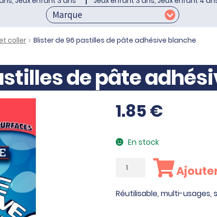
ans, Jeux enfant 3 ans
Jeux enfant 3 ans, Jeux enfant 4 an
t coller
Blister de 96 pastilles de pâte adhésive blanche
pastilles de pâte adhés
1.85
€
En stock
quantité
Ajouter
de
Blister
Réutilisable, multi-usages,
de
96