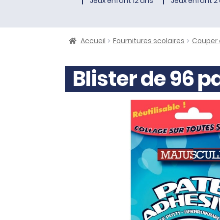
Jeux enfant 12 ans
Jeux enfant 2 
Accueil
Fournitures scolaires
Couper e
Blister de 96 