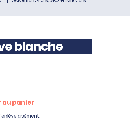
s
Jeux enfant 4 ans, Jeux enfant 5 ans
ive blanche
 au panier
 s’enlève aisément.