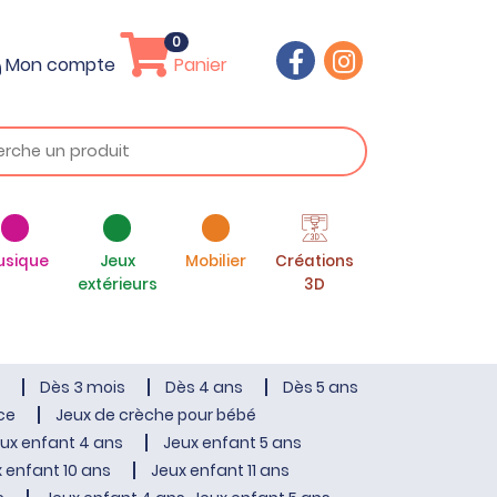
0
Mon compte
Panier
usique
Jeux
Mobilier
Créations
extérieurs
3D
Dès 3 mois
Dès 4 ans
Dès 5 ans
ce
Jeux de crèche pour bébé
ux enfant 4 ans
Jeux enfant 5 ans
 enfant 10 ans
Jeux enfant 11 ans