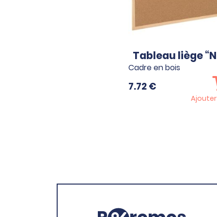
Tableau liège “
Cadre en bois
7.72
€
Ajouter
P
romos