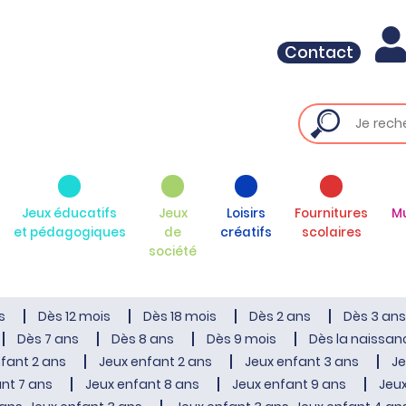
Contact
Jeux éducatifs
Jeux
Loisirs
Fournitures
M
et pédagogiques
de
créatifs
scolaires
société
s
Dès 12 mois
Dès 18 mois
Dès 2 ans
Dès 3 ans
Dès 7 ans
Dès 8 ans
Dès 9 mois
Dès la naissan
fant 2 ans
Jeux enfant 2 ans
Jeux enfant 3 ans
Je
nt 7 ans
Jeux enfant 8 ans
Jeux enfant 9 ans
Jeux