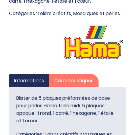
carré, 1 hexagone, 1 étoile et 1 cœur.
plaques
préformées
Catégories :
Loisirs créatifs
,
Mosaïques et perles
de
base
pour
perles
Hama
taille
midi
Informations
Caractéristiques
Blister de 5 plaques préformées de base
pour perles Hama taille midi. 5 plaques
opaque : 1 rond, 1 carré, 1 hexagone, 1 étoile
et 1 cœur.
Catégories :
Loisirs créatifs
,
Mosaïques et