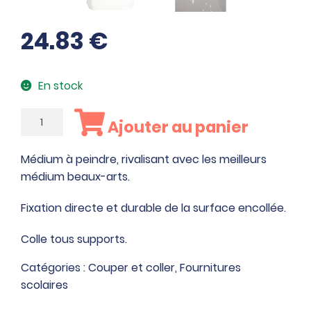
24.83
€
En stock
quantité
Ajouter au panier
de
Bidon
Médium à peindre, rivalisant avec les meilleurs
5L
médium beaux-arts.
de
colle
Fixation directe et durable de la surface encollée.
super
vinylique
Colle tous supports.
Catégories :
Couper et coller
,
Fournitures
scolaires