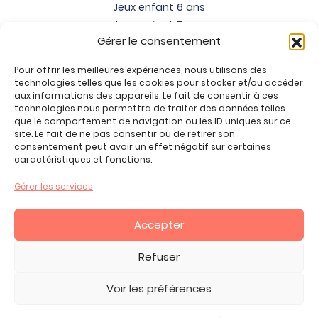
Jeux enfant 6 ans
Jeux enfant 7 ans
Gérer le consentement
Jeux enfant 8 ans
Jeux enfant 9 ans
Pour offrir les meilleures expériences, nous utilisons des
Jeux enfant 10 ans
technologies telles que les cookies pour stocker et/ou accéder
Jeux enfant 11 ans
aux informations des appareils. Le fait de consentir à ces
technologies nous permettra de traiter des données telles
Jeux enfant 12 ans
que le comportement de navigation ou les ID uniques sur ce
site. Le fait de ne pas consentir ou de retirer son
Tous nos produits
consentement peut avoir un effet négatif sur certaines
Promos jeux de loisirs créatifs
caractéristiques et fonctions.
Plan du site
Gérer les services
Contact
Mon compte
Accepter
CGV
Refuser
Voir les préférences
2026 Copyright ©, tous droits réservés.
Mentions Légales -
Politique de Confidentialité