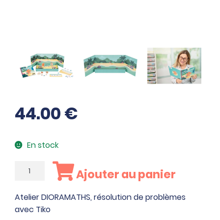
44.00
€
En stock
quantité
Ajouter au panier
de
Atelier
Atelier DIORAMATHS, résolution de problèmes
DIORAMATHS,
avec Tiko
résolution