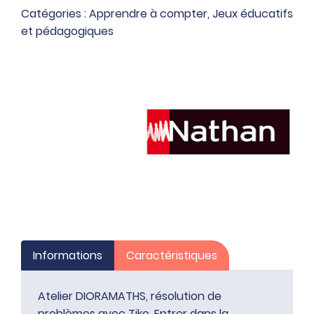
de
Catégories :
Apprendre à compter
,
Jeux éducatifs
problèmes
et pédagogiques
avec
Tiko
Informations
Caractéristiques
Atelier DIORAMATHS, résolution de
problèmes avec Tiko. Entrer dans la