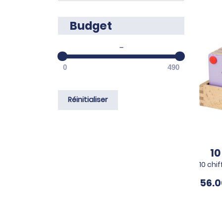
Budget
–
0
490
Réinitialiser
10
10 chif
56.