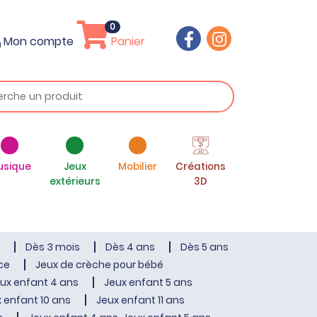
0
Mon compte
Panier
usique
Jeux
Mobilier
Créations
extérieurs
3D
Dès 3 mois
Dès 4 ans
Dès 5 ans
ce
Jeux de crèche pour bébé
ux enfant 4 ans
Jeux enfant 5 ans
 enfant 10 ans
Jeux enfant 11 ans