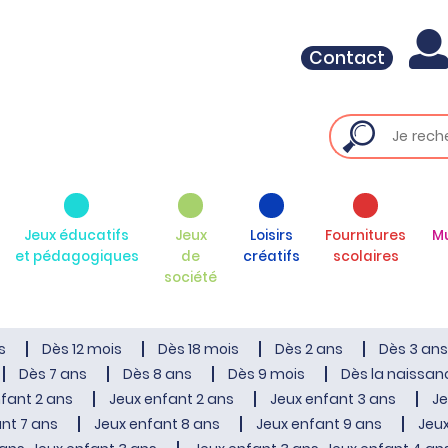
Contact
Jeux éducatifs
Jeux
Loisirs
Fournitures
M
et pédagogiques
de
créatifs
scolaires
société
s
Dès 12 mois
Dès 18 mois
Dès 2 ans
Dès 3 ans
Dès 7 ans
Dès 8 ans
Dès 9 mois
Dès la naissan
fant 2 ans
Jeux enfant 2 ans
Jeux enfant 3 ans
Je
nt 7 ans
Jeux enfant 8 ans
Jeux enfant 9 ans
Jeux