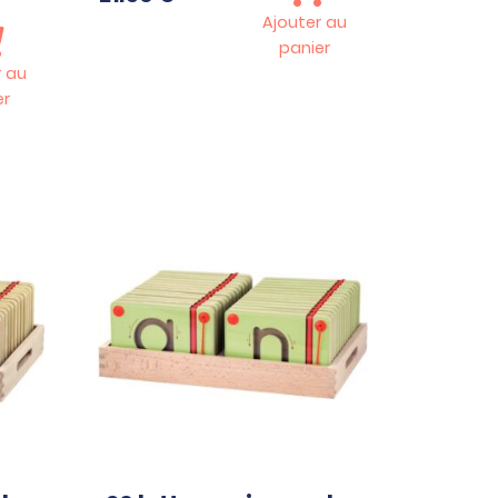
Ajouter au
panier
r au
er