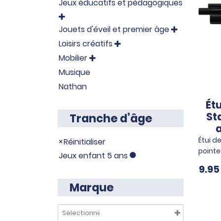
Jeux éducatifs et pédagogiques

Jouets d'éveil et premier âge

Loisirs créatifs

Mobilier

Musique
Nathan
Ét
St
Tranche d’âge
a
Étui d
Réinitialiser
point
Jeux enfant 5 ans
9.9
Marque