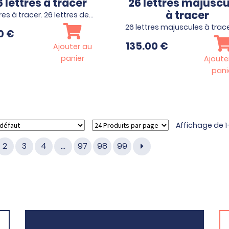
6 lettres à tracer
26 lettres majusc
à tracer
res à tracer. 26 lettres de…
26 lettres majuscules à trac
80
€
135.00
€
Ajouter au
panier
Ajoute
pani
Affichage de 1–
2
3
4
…
97
98
99