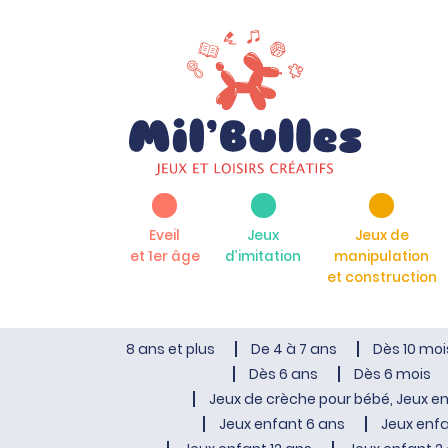
Eveil
Jeux
Jeux de
et 1er âge
d’imitation
manipulation
et construction
8 ans et plus
De 4 à 7 ans
Dès 10 moi
Dès 6 ans
Dès 6 mois
Jeux de crèche pour bébé, Jeux en
Jeux enfant 6 ans
Jeux enfa