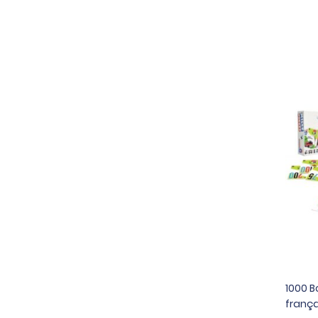
1000 B
frança