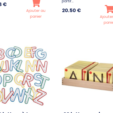
partir…
3
€
20.50
€
Ajouter au
panier
Ajoute
pani