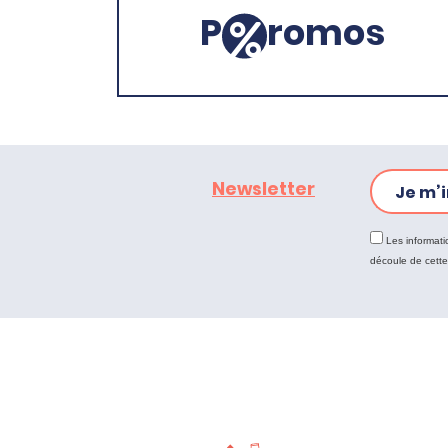
P
romos
Newsletter
Je m’i
Les informati
découle de cett