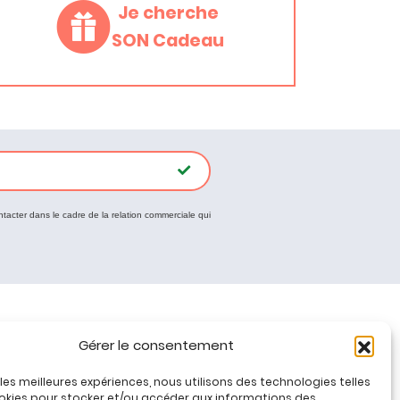
Je cherche
SON Cadeau
ntacter dans le cadre de la relation commerciale qui
Tous nos produits
Gérer le consentement
Promos jeux de loisirs créatifs
Plan du site
r les meilleures expériences, nous utilisons des technologies telles
okies pour stocker et/ou accéder aux informations des