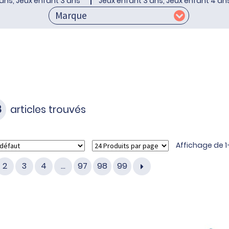
ans, Jeux enfant 3 ans
Jeux enfant 3 ans, Jeux enfant 4 an
8
articles trouvés
Affichage de 1–
2
3
4
…
97
98
99