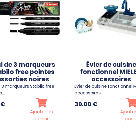
ui de 3 marqueurs
Évier de cuisin
abilo free pointes
fonctionnel MIELE
ssorties noires
accessoires
e 3 marqueurs Stabilo free
Évier de cuisine fonctionnel M
es…
accessoires
5
€
39.00
€
Ajouter au
Ajoute
panier
pani