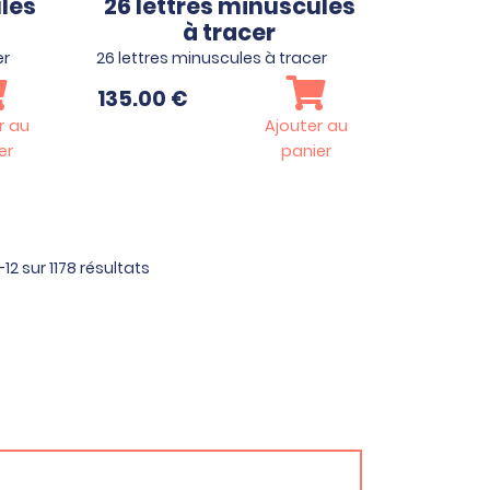
ules
26 lettres minuscules
à tracer
er
26 lettres minuscules à tracer
135.00
€
r au
Ajouter au
er
panier
12 sur 1178 résultats