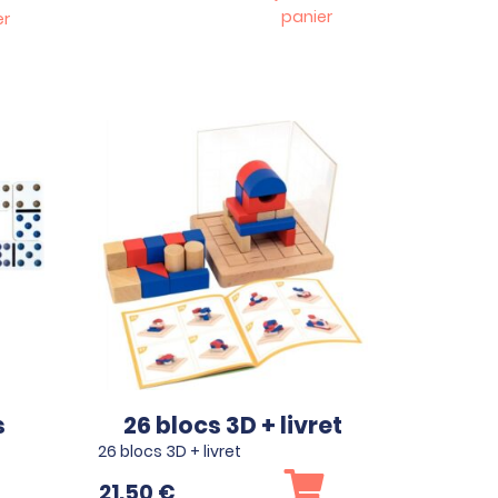
panier
er
s
26 blocs 3D + livret
26 blocs 3D + livret
21.50
€