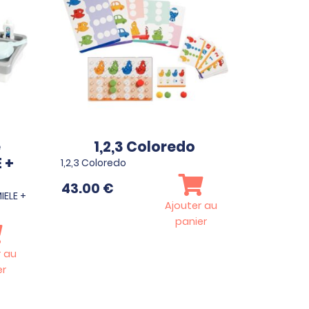
e
1,2,3 Coloredo
 +
1,2,3 Coloredo
43.00
€
IELE +
Ajouter au
panier
r au
er